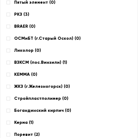
Пятый элемент (
0
)
РКЗ (
3
)
BRAER (
0
)
ОСМиБТ (г.Старый Оскол) (
0
)
Ликолор (
0
)
ВЗКСМ (пос.Винзили) (
1
)
КЕММА (
0
)
ЖКЗ (г.Железногорск) (
0
)
Стройпластполимер (
0
)
Богандинский кирпич (
0
)
Керма (
1
)
Поревит (
2
)