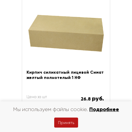
Кирпич силикатный лицевой Симат
желтый полнотелый 1 НФ
Цена за шт
руб.
26.8
Подробнее
Мы используем файлы cookie.
В корзину
Принять
Купить в 1 клик