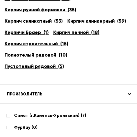
Кирпич ручной формовки (35)
Кирпич силикатный (53)
Кирпич клинкерный (59)
Кирпичи Браер (1)
Кирпич печной (18)
Кирпич строительный (15)
Полнотелый рядовой (10)
Пустотелый рядовой (5)
ПРОИЗВОДИТЕЛЬ
Симат (г.Каменск-Уральский) (
7
)
Фурбау (
0
)