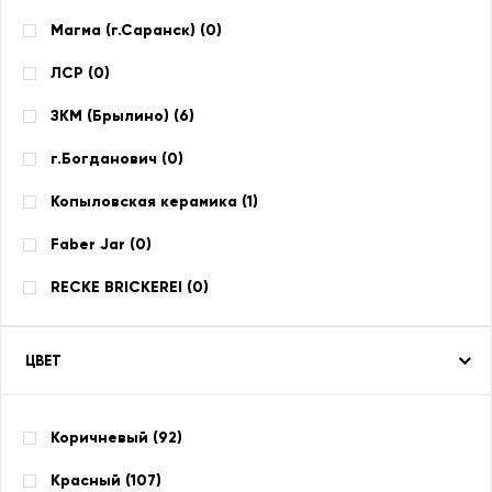
Магма (г.Саранск) (
0
)
ЛСР (
0
)
ЗКМ (Брылино) (
6
)
г.Богданович (
0
)
Копыловская керамика (
1
)
Faber Jar (
0
)
RECKE BRICKEREI (
0
)
ЦВЕТ
Коричневый (
92
)
Красный (
107
)