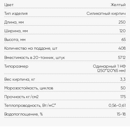
Цвет
Желтый
Тип изделия
Силикатный кирпич
Длина, мм
250
Ширина, мм
120
Высота, мм
65
Количество на поддоне, шт
408
Вместимость в 20-тонник, штук
5712
Типоразмер
Одинарный 1 НФ
(250*120*65 мм)
Вес кирпича, кг
3,3
Морозостойкость, циклов
50
Прочность кг/см2
175
Теплопроводность, Вт/мС°
0,56-0,61
Водопоглощение, %
15-18