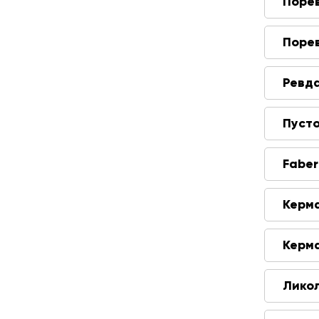
Поре
Поре
Ревд
Пуст
Faber
Керм
Керм
Лико