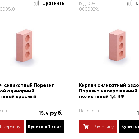
Сравнить
С
Код: 00-
000560
00000296
ч силикатный Поревит
Кирпич силикатный ряд
ой одинарный
Поревит неокрашенный
телый красный
полнотелый 1,4 НФ
а шт
Цена за шт
руб.
15.4
Купить в 1 клик
Купить 
В корзину
В корзину