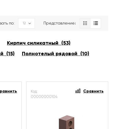
вать по:
Представление։
Кирпич силикатный (53)
й (15)
Полнотелый рядовой (10)
равнить
Сравнить
Код:
00000000104