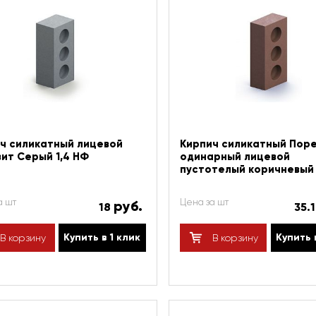
ч силикатный лицевой
Кирпич силикатный Пор
ит Серый 1,4 НФ
одинарный лицевой
пустотелый коричневый
а шт
Цена за шт
руб.
18
35.
Купить в 1 клик
Купить 
В корзину
В корзину