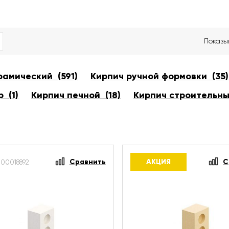
Показы
рамический (591)
Кирпич ручной формовки (35)
 (1)
Кирпич печной (18)
Кирпич строительны
Сравнить
АКЦИЯ
С
-00018892