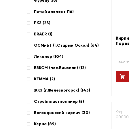
Фурбау (
16
)
Пятый элемент (
16
)
РКЗ (
23
)
BRAER (
1
)
Кирпи
Порев
ОСМиБТ (г.Старый Оскол) (
64
)
Ликолор (
104
)
Цена з
ВЗКСМ (пос.Винзили) (
12
)
КЕММА (
2
)
ЖКЗ (г.Железногорск) (
143
)
Стройпластполимер (
5
)
Код:
Богандинский кирпич (
30
)
00000
Керма (
89
)