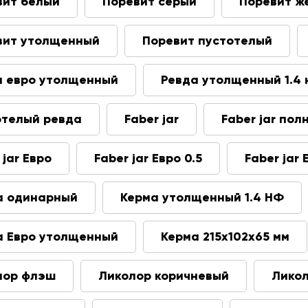
вит белый
Поревит серый
Поревит ж
вит утолщенный
Поревит пустотелый
а евро утолщенный
Ревда утолщенный 1.4 
отелый ревда
Faber jar
Faber jar по
 jar Евро
Faber jar Евро 0.5
Faber jar 
а одинарный
Керма утолщенный 1.4 НФ
а Евро утолщенный
Керма 215х102х65 мм
лор флэш
Ликолор коричневый
Лико