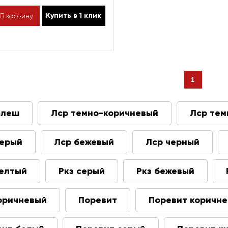
Купить в 1 клик
В корзину
1
флеш
Лср темно-коричневый
Лср тем
серый
Лср бежевый
Лср черный
желтый
Ркз серый
Ркз бежевый
коричневый
Поревит
Поревит коричн