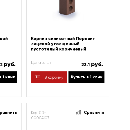
евой
Кирпич силикатный Поревит
лицевой утолщенный
пустотелый коричневый
Цена за шт
руб.
руб.
22
23.1
в 1 клик
Купить в 1 клик
В корзину
равнить
Сравнить
Код: 00-
00004107