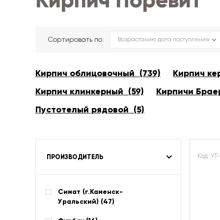
Кирпич Поревит
Сортировать по:
Кирпич облицовочный (739)
Кирпич ке
Кирпич клинкерный (59)
Кирпичи Браер
Пустотелый рядовой (5)
Код: УТ
ПРОИЗВОДИТЕЛЬ
Симат (г.Каменск-
Уральский) (
47
)