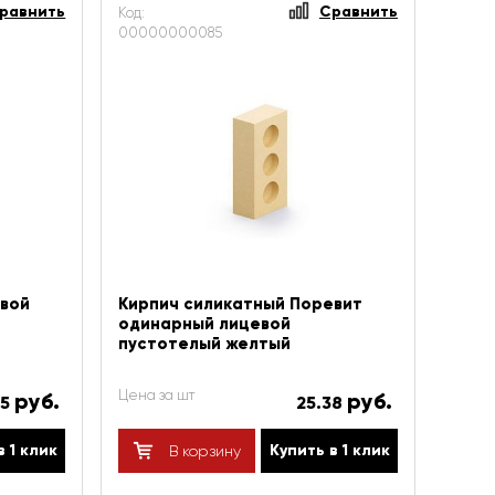
равнить
Сравнить
Код:
00000000085
овой
Кирпич силикатный Поревит
одинарный лицевой
пустотелый желтый
Цена за шт
руб.
руб.
15
25.38
в 1 клик
Купить в 1 клик
В корзину