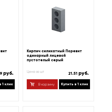
евит
Кирпич силикатный Поревит
одинарный лицевой
пустотелый серый
Цена за шт
руб.
руб.
19
21.51
в 1 клик
Купить в 1 клик
В корзину