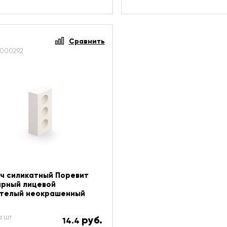
Сравнить
000292
ч силикатный Поревит
рный лицевой
отелый неокрашенный
а шт
руб.
14.4