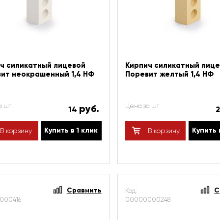
ч силикатный лицевой
Кирпич силикатный лиц
ит неокрашенный 1,4 НФ
Поревит желтый 1,4 НФ
а шт
Цена за шт
руб.
14
Купить в 1 клик
Купить 
В корзину
В корзину
Сравнить
С
Код:
000416
00000000248