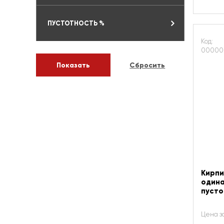
ПУСТОТНОСТЬ %
Код:
00000
Кирпи
одина
пуст
Цена з