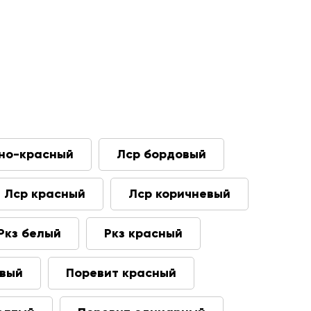
но-красный
Лср бордовый
Лср красный
Лср коричневый
Ркз белый
Ркз красный
евый
Поревит красный