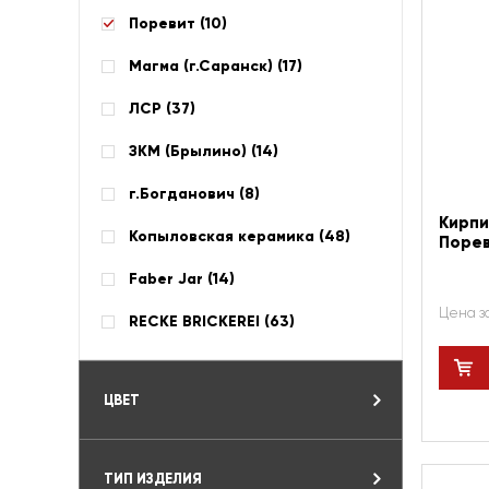
Поревит (
10
)
Магма (г.Саранск) (
17
)
ЛСР (
37
)
ЗКМ (Брылино) (
14
)
г.Богданович (
8
)
Кирпи
Копыловская керамика (
48
)
Порев
Faber Jar (
14
)
Цена з
RECKE BRICKEREI (
63
)
ЦВЕТ
ТИП ИЗДЕЛИЯ