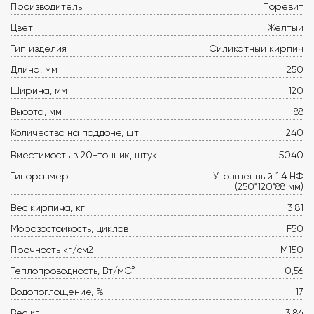
Производитель
Поревит
Цвет
Желтый
Тип изделия
Силикатный кирпич
Длина, мм
250
Ширина, мм
120
Высота, мм
88
Количество на поддоне, шт
240
Вместимость в 20-тонник, штук
5040
Типоразмер
Утолщенный 1,4 НФ
(250*120*88 мм)
Вес кирпича, кг
3,81
Морозостойкость, циклов
F50
Прочность кг/см2
М150
Теплопроводность, Вт/мС°
0,56
Водопоглощение, %
17
Вес кг
3,84