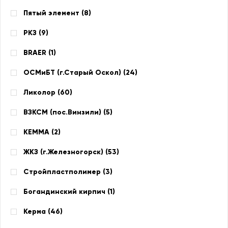
Пятый элемент (
8
)
РКЗ (
9
)
BRAER (
1
)
ОСМиБТ (г.Старый Оскол) (
24
)
Ликолор (
60
)
ВЗКСМ (пос.Винзили) (
5
)
КЕММА (
2
)
ЖКЗ (г.Железногорск) (
53
)
Стройпластполимер (
3
)
Богандинский кирпич (
1
)
Керма (
46
)