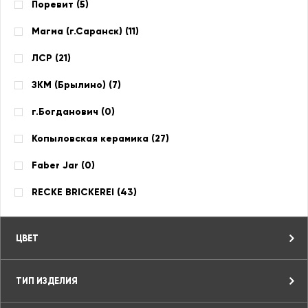
Поревит (
5
)
Магма (г.Саранск) (
11
)
ЛСР (
21
)
ЗКМ (Брылино) (
7
)
г.Богданович (
0
)
Копыловская керамика (
27
)
Faber Jar (
0
)
RECKE BRICKEREI (
43
)
ЦВЕТ
ТИП ИЗДЕЛИЯ