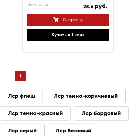
Цена за шт
руб.
28.6
В корзину
Купить в 1 клик
1
Лср флеш
Лср темно-коричневый
Лср темно-красный
Лср бордовый
Лср серый
Лср бежевый