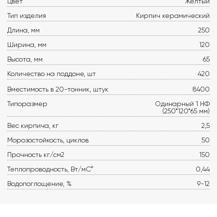
Цвет
Желтый
Тип изделия
Кирпич керамический
Длина, мм
250
Ширина, мм
120
Высота, мм
65
Количество на поддоне, шт
420
Вместимость в 20-тонник, штук
8400
Типоразмер
Одинарный 1 НФ
(250*120*65 мм)
Вес кирпича, кг
2,5
Морозостойкость, циклов
50
Прочность кг/см2
150
Теплопроводность, Вт/мС°
0,44
Водопоглощение, %
9-12