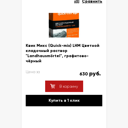
Сравнить
Квик Микс (Quick-mix) LHM Цветной
кладочный раствор
"Landhausmörtel", графитово-
чёрный
Цена за
руб.
630
В корзину
Купить в 1 клик