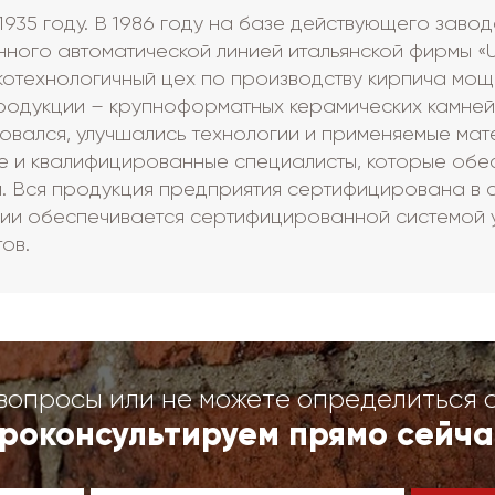
1935 году. В 1986 году на базе действующего заво
нного автоматической линией итальянской фирмы «
технологичный цех по производству кирпича мощно
продукции – крупноформатных керамических камне
вался, улучшались технологии и применяемые мат
е и квалифицированные специалисты, которые обе
. Вся продукция предприятия сертифицирована в с
ии обеспечивается сертифицированной системой у
ов.
вопросы или не можете определиться 
роконсультируем прямо сейча