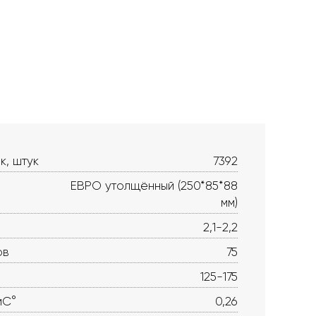
к, штук
7392
ЕВРО утолщённый (250*85*88
мм)
2,1-2,2
ов
75
125-175
мС°
0,26