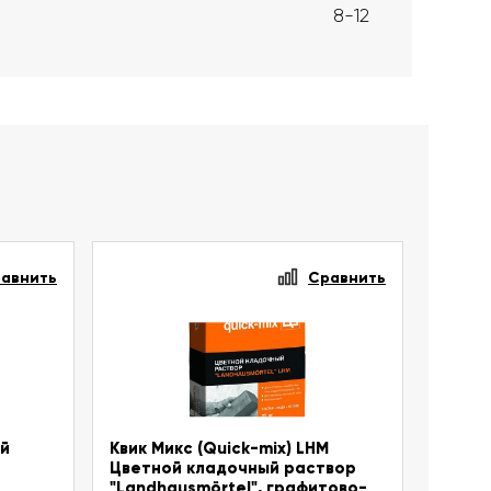
8-12
авнить
Сравнить
ый
Квик Микс (Quick-mix) LHM
Цветной кладочный раствор
"Landhausmörtel", графитово-