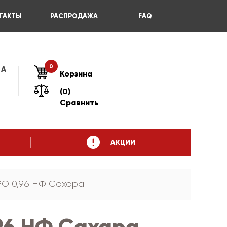
ТАКТЫ
РАСПРОДАЖА
FAQ
0
 А
Корзина
(0)
Сравнить
АКЦИИ
РО 0,96 НФ Сахара