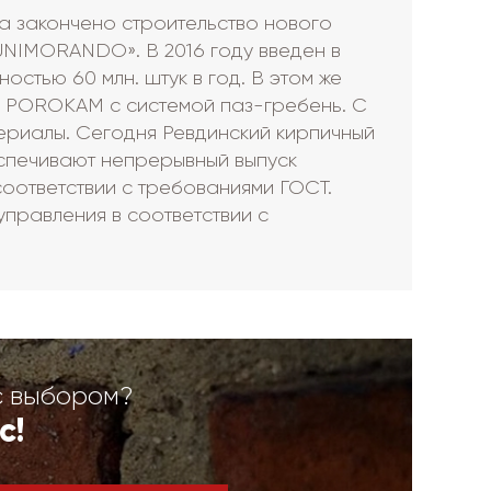
да закончено строительство нового
UNIMORANDO». В 2016 году введен в
стью 60 млн. штук в год. В этом же
й POROKAM с системой паз-гребень. С
ериалы. Сегодня Ревдинский кирпичный
спечивают непрерывный выпуск
оответствии с требованиями ГОСТ.
правления в соответствии с
с выбором?
с!