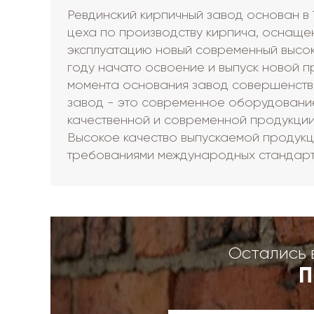
Ревдинский кирпичный завод основан в 
цеха по производству кирпича, оснаще
эксплуатацию новый современный высоко
году начато освоение и выпуск новой 
момента основания завод совершенство
завод - это современное оборудовани
качественной и современной продукции
Высокое качество выпускаемой продукц
требованиями международных стандарт
Остались 
П