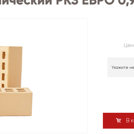
ический РКЗ ЕВРО 0,
Цен
Укажите н
В к