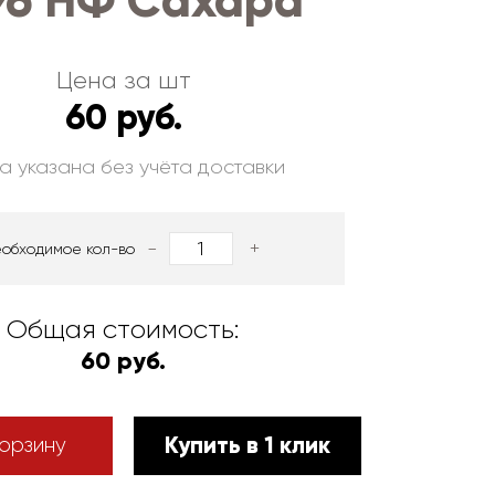
96 НФ Сахара
Цена за шт
60 руб.
а указана без учёта доставки
-
+
еобходимое кол-во
Общая стоимость:
60 руб.
Купить в 1 клик
орзину