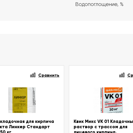
Водопоглощение, %
Сравнить
Ср
кладочная для кирпича
Квик Микс VK 01 Кладочн
кта Линкер Стандарт
раствор с трассом для
50 кг
лицевого кирпича,