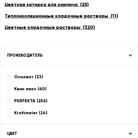
Цветная затирка для кирпича (25)
Теплоизоляционные кладочные растворы (11)
Цветные кладочные растворы (320)
ПРОИЗВОДИТЕЛЬ
Основит (
23
)
Квик микс (
60
)
PERFEKTA (
256
)
Kraftmeier (
24
)
ЦВЕТ