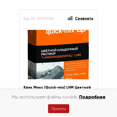
Сравнить
Код: 00-00005354
Квик Микс (Quick-mix) LHM Цветной
кладочный раствор
Подробнее
Мы используем файлы cookie.
"Landhausmörtel", светло-серый
Принять
Цена за шт
руб.
540