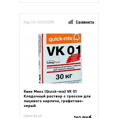
Сравнить
Код: 00-00005395
Квик Микс (Quick-mix) VK 01
Кладочный раствор с трассом для
лицевого кирпича, графитово-
серый
Цена за шт
руб.
760