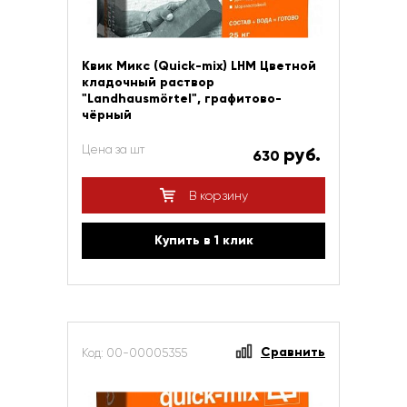
Квик Микс (Quick-mix) LHM Цветной
кладочный раствор
"Landhausmörtel", графитово-
чёрный
Цена за шт
руб.
630
В корзину
Купить в 1 клик
Сравнить
Код: 00-00005355