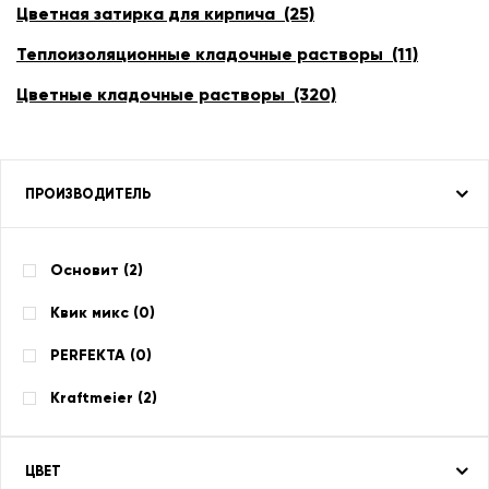
Цветная затирка для кирпича (25)
Теплоизоляционные кладочные растворы (11)
Цветные кладочные растворы (320)
ПРОИЗВОДИТЕЛЬ
Основит (
2
)
Квик микс (
0
)
PERFEKTA (
0
)
Kraftmeier (
2
)
ЦВЕТ