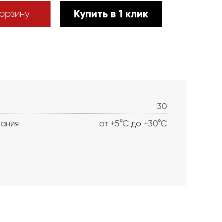
Купить в 1 клик
орзину
30
вания
от +5°С до +30°С