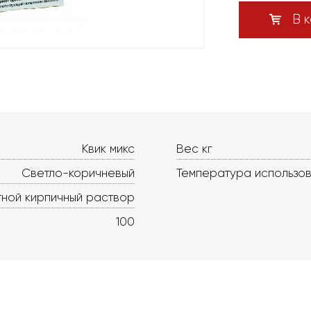
В к
Квик микс
Вес кг
Светло-коричневый
Температура использо
ной кирпичный раствор
100