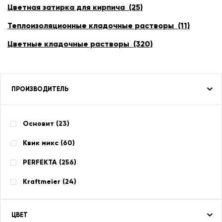
Цветная затирка для кирпича (25)
Теплоизоляционные кладочные растворы (11)
Цветные кладочные растворы (320)
ПРОИЗВОДИТЕЛЬ
Основит (
23
)
Квик микс (
60
)
PERFEKTA (
256
)
Kraftmeier (
24
)
ЦВЕТ