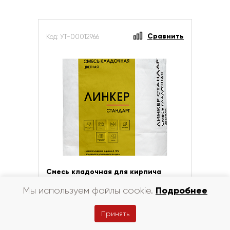
Сравнить
Код: УТ-00012966
Смесь кладочная для кирпича
Перфекта Линкер Стандарт зимняя
Подробнее
Мы используем файлы cookie.
графитовый 25 кг
Принять
Цена за шт
руб.
1168