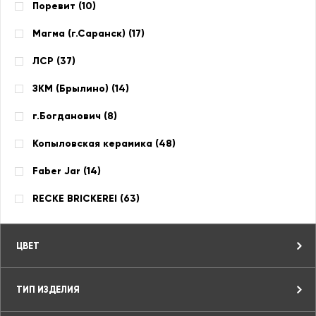
Поревит (
10
)
Магма (г.Саранск) (
17
)
ЛСР (
37
)
ЗКМ (Брылино) (
14
)
г.Богданович (
8
)
Копыловская керамика (
48
)
Faber Jar (
14
)
RECKE BRICKEREI (
63
)
ЦВЕТ
ТИП ИЗДЕЛИЯ