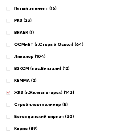
Пятый элемент (
16
)
РКЗ (
23
)
BRAER (
1
)
ОСМиБТ (г.Старый Оскол) (
64
)
Ликолор (
104
)
ВЗКСМ (пос.Винзили) (
12
)
КЕММА (
2
)
ЖКЗ (г.Железногорск) (
143
)
Стройпластполимер (
5
)
Богандинский кирпич (
30
)
Керма (
89
)