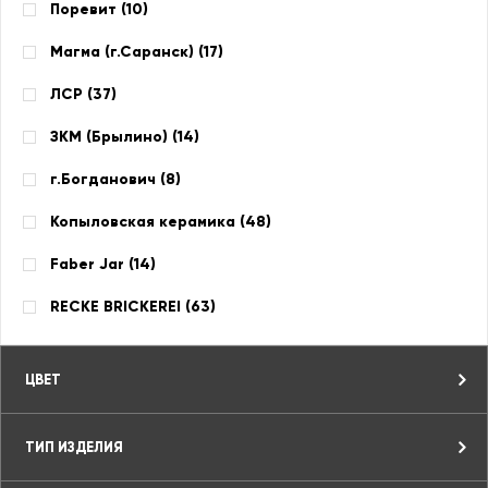
Поревит (
10
)
Магма (г.Саранск) (
17
)
ЛСР (
37
)
ЗКМ (Брылино) (
14
)
г.Богданович (
8
)
Копыловская керамика (
48
)
Faber Jar (
14
)
RECKE BRICKEREI (
63
)
ЦВЕТ
ТИП ИЗДЕЛИЯ