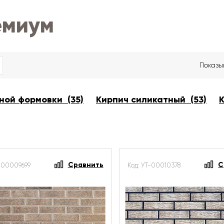
емиум
Показы
ной формовки (35)
Кирпич силикатный (53)
Сравнить
С
Т-00009699
Код: УТ-00010378