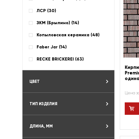
ЛСР (
30
)
ЗКМ (Брылино) (
14
)
Копыловская керамика (
48
)
Faber Jar (
14
)
RECKE BRICKEREI (
63
)
Кирпи
Premi
один
ЦВЕТ
Цена з
ТИП ИЗДЕЛИЯ
ДЛИНА, ММ