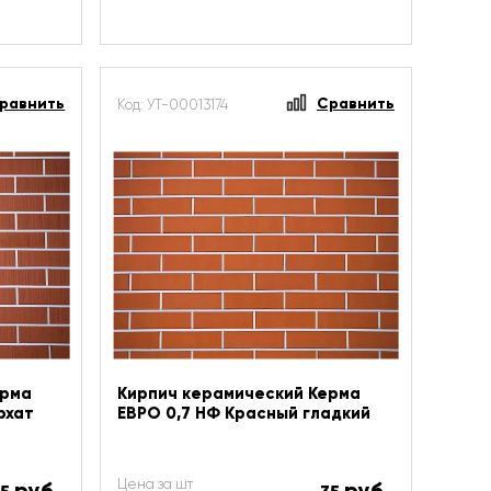
равнить
Сравнить
Код: УТ-00013174
ерма
Кирпич керамический Керма
рхат
ЕВРО 0,7 НФ Красный гладкий
Цена за шт
руб.
руб.