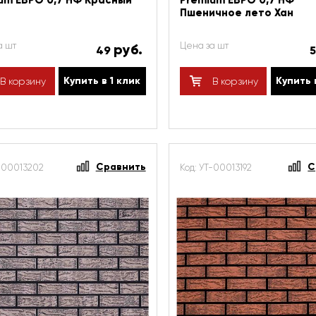
um ЕВРО 0,7 НФ Красный
Premium ЕВРО 0,7 НФ
Пшеничное лето Хан
а шт
Цена за шт
руб.
49
Купить в 1 клик
Купить 
В корзину
В корзину
Сравнить
С
Т-00013202
Код: УТ-00013192