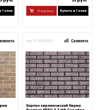
35
35
в 1 клик
Купить в 1 клик
В корзину
равнить
Сравнить
Код: УТ-00013203
ерма
Кирпич керамический Керма