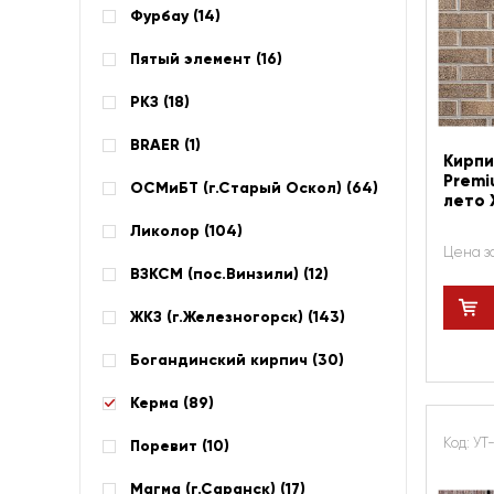
Фурбау (
14
)
Пятый элемент (
16
)
РКЗ (
18
)
BRAER (
1
)
Кирпи
Premi
ОСМиБТ (г.Старый Оскол) (
64
)
лето 
Ликолор (
104
)
Цена з
ВЗКСМ (пос.Винзили) (
12
)
ЖКЗ (г.Железногорск) (
143
)
Богандинский кирпич (
30
)
Керма (
89
)
Код: УТ
Поревит (
10
)
Магма (г.Саранск) (
17
)