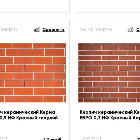
Сравнить
С
-00013177
Код: УТ-00013175
ч керамический Керма
Кирпич керамический К
0,9 НФ Красный гладкий
ЕВРО 0,7 НФ Красный ба
а шт
Цена за шт
руб.