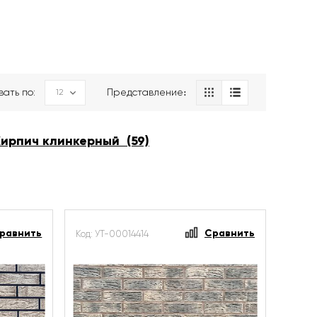
вать по:
Представление։
Кирпич клинкерный (59)
равнить
Сравнить
Код: УТ-00014414