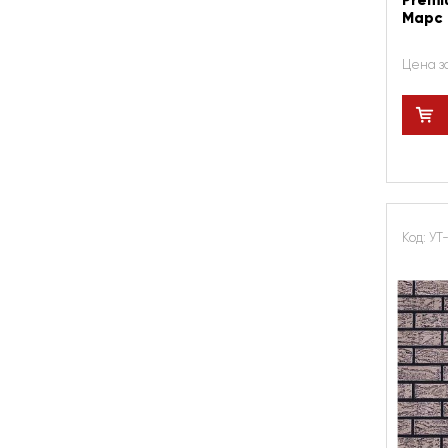
Premi
Марс
Цена з
Код: У