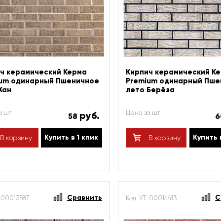
ч керамический Керма
Кирпич керамический К
um одинарный Пшеничное
Premium одинарный Пше
Хан
лето Берёза
а шт
Цена за шт
руб.
58
Купить в 1 клик
Купить 
В корзину
В корзину
Сравнить
С
-00013587
Код: УТ-00014413