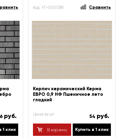
равнить
Сравнить
Код: УТ-00013181
ерма
Кирпич керамический Керма
ебро
ЕВРО 0,9 НФ Пшеничное лето
гладкий
Цена за шт
руб.
руб.
76
54
в 1 клик
Купить в 1 клик
В корзину