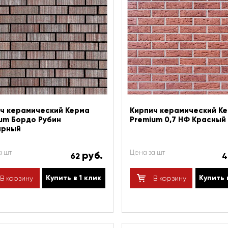
ч керамический Керма
Кирпич керамический К
um Бордо Рубин
Premium 0,7 НФ Красный
арный
а шт
Цена за шт
руб.
62
Купить в 1 клик
Купить 
В корзину
В корзину