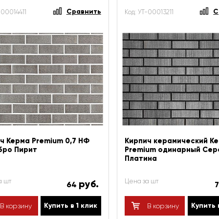
Сравнить
С
-00014411
Код: УТ-00013211
ч Керма Premium 0,7 НФ
Кирпич керамический К
бро Пирит
Premium одинарный Сер
Платина
а шт
Цена за шт
руб.
64
Купить в 1 клик
Купить 
В корзину
В корзину