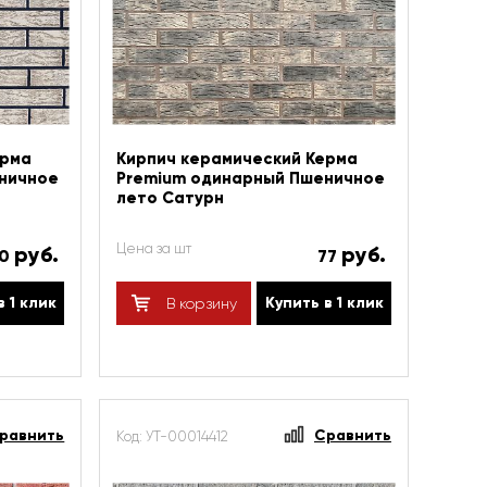
ерма
Кирпич керамический Керма
ничное
Premium одинарный Пшеничное
лето Сатурн
Цена за шт
руб.
руб.
60
77
в 1 клик
Купить в 1 клик
В корзину
равнить
Сравнить
Код: УТ-00014412