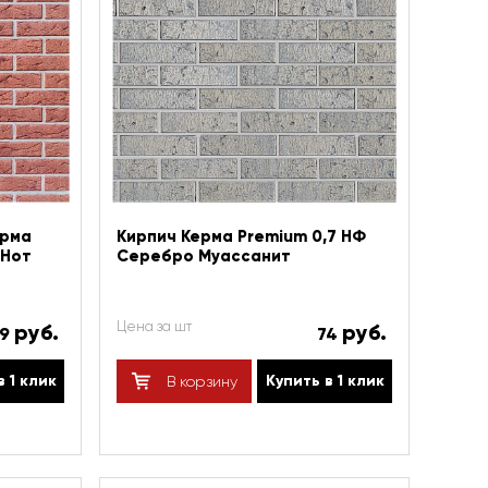
ерма
Кирпич Керма Premium 0,7 НФ
 Нот
Серебро Муассанит
Цена за шт
руб.
руб.
49
74
в 1 клик
Купить в 1 клик
В корзину