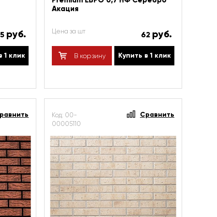
Premium ЕВРО 0,7 НФ Серебро
Акация
Цена за шт
руб.
руб.
55
62
в 1 клик
Купить в 1 клик
В корзину
равнить
Сравнить
Код: 00-
00005110