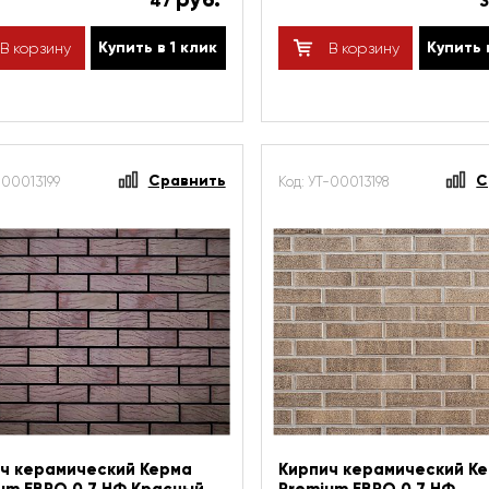
47
Купить в 1 клик
Купить 
В корзину
В корзину
Сравнить
С
-00013199
Код: УТ-00013198
ч керамический Керма
Кирпич керамический К