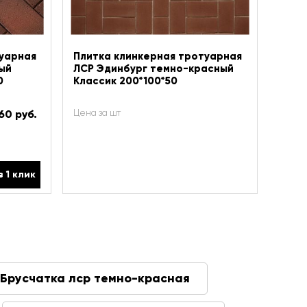
уарная
Плитка клинкерная тротуарная
ый
ЛСР Эдинбург темно-красный
0
Классик 200*100*50
60 руб.
Цена за шт
в 1 клик
Брусчатка лср темно-красная