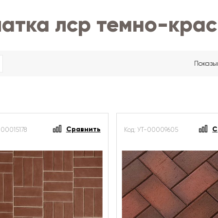
чатка лср темно-кра
Показы
Сравнить
С
-00015178
Код: УТ-00009605