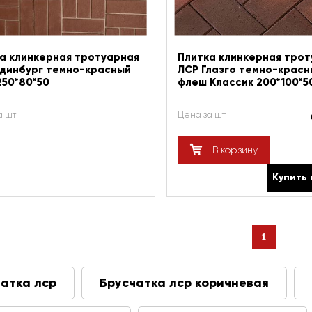
а клинкерная тротуарная
Плитка клинкерная трот
динбург темно-красный
ЛСР Глазго темно-красн
250*80*50
флеш Классик 200*100*5
а шт
Цена за шт
В корзину
Купить 
1
атка лср
Брусчатка лср коричневая