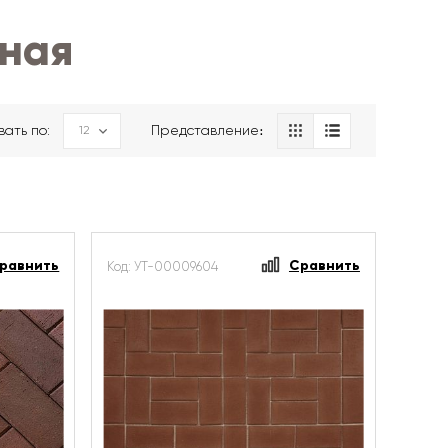
сная
вать по:
Представление։
равнить
Сравнить
Код: УТ-00009604