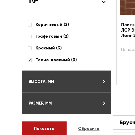
ЦВЕТ
Коричневый (
2
)
Плитк
ЛСР Э
Лонг 
Графитовый (
2
)
Красный (
3
)
Цена з
Темно-красный (
3
)
ВЫСОТА, ММ
РАЗМЕР, ММ
Брусч