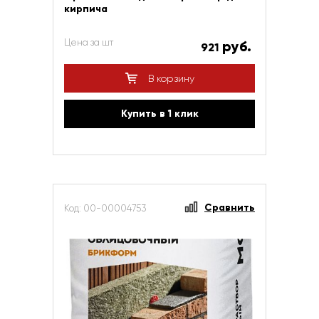
кирпича
Цена за шт
руб.
921
В корзину
Купить в 1 клик
Сравнить
Код: 00-00004753