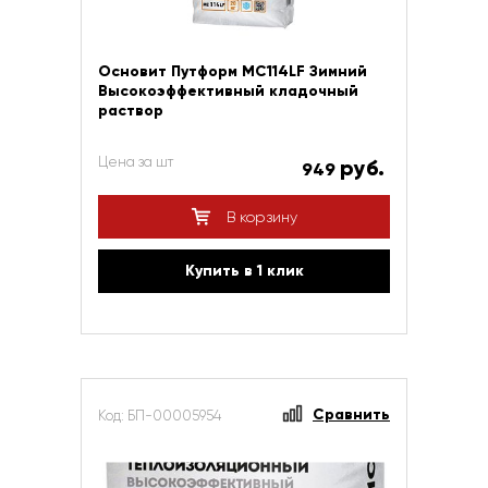
Основит Путформ МС114LF Зимний
Высокоэффективный кладочный
раствор
Цена за шт
руб.
949
В корзину
Купить в 1 клик
Сравнить
Код: БП-00005954