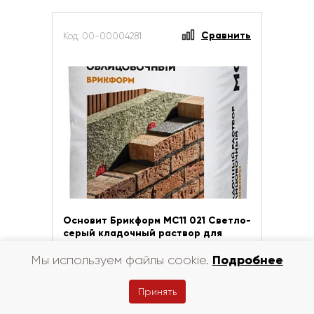
Сравнить
Код: 00-00004281
Основит Брикформ МС11 021 Светло-
серый кладочный раствор для
кирпича
Подробнее
Мы используем файлы cookie.
Цена за шт
руб.
724
Принять