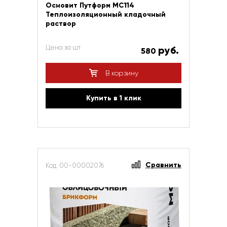
Основит Путформ МС114
Теплоизоляционный кладочный
раствор
Цена за шт
руб.
580
В корзину
Купить в 1 клик
Сравнить
Код: 00-00002076