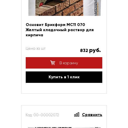
Основит Брикформ МС11 070
Желтый кладочный раствор для
кирпича
Цена за шт
руб.
832
В корзину
Купить в 1 клик
Сравнить
Код: 00-00002072