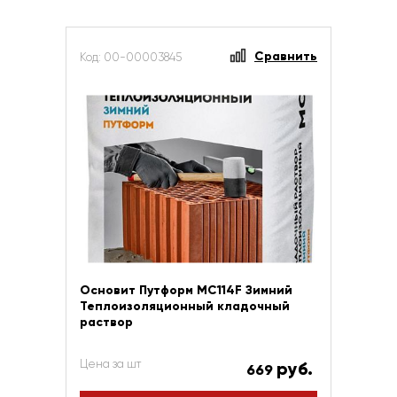
Сравнить
Код: 00-00003845
Основит Путформ МС114F Зимний
Теплоизоляционный кладочный
раствор
Цена за шт
руб.
669