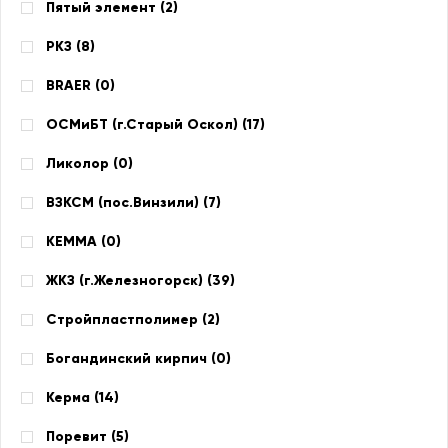
Пятый элемент (
2
)
РКЗ (
8
)
BRAER (
0
)
ОСМиБТ (г.Старый Оскол) (
17
)
Ликолор (
0
)
ВЗКСМ (пос.Винзили) (
7
)
КЕММА (
0
)
ЖКЗ (г.Железногорск) (
39
)
Стройпластполимер (
2
)
Богандинский кирпич (
0
)
Керма (
14
)
Поревит (
5
)