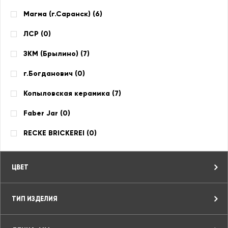
Магма (г.Саранск) (
6
)
ЛСР (
0
)
ЗКМ (Брылино) (
7
)
г.Богданович (
0
)
Копыловская керамика (
7
)
Faber Jar (
0
)
RECKE BRICKEREI (
0
)
ЦВЕТ
ТИП ИЗДЕЛИЯ