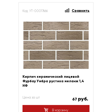
Сравнить
Код: УТ-00017666
Кирпич керамический лицевой
Фурбау Умбра рустика меланж 1,4
НФ
Цена за шт
руб.
67
В корзину