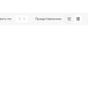
вать по:
Представление։