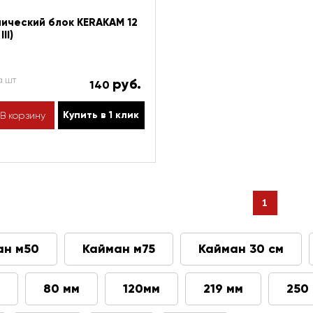
ический блок KERAKAM 12
II)
а шт
руб.
140
Купить в 1 клик
В корзину
1
ан м50
Кайман м75
Кайман 30 см
80 мм
120мм
219 мм
250