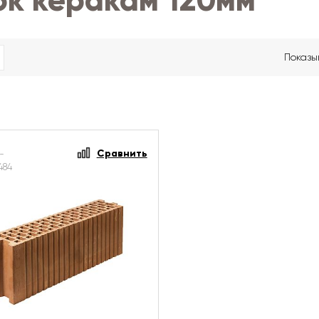
ок керакам 120мм
Показы
Сравнить
-
484