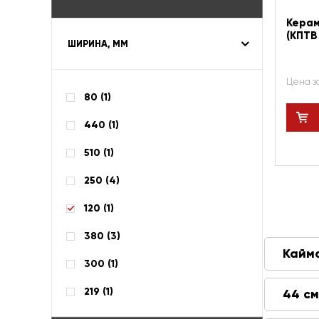
Керам
(КПТВ I
ШИРИНА, ММ
Цена з
80 (
1
)
440 (
1
)
510 (
1
)
250 (
4
)
120 (
1
)
380 (
3
)
Кайм
300 (
1
)
219 (
1
)
44 см