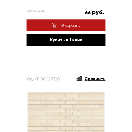
Цена за шт
руб.
66
В корзину
Купить в 1 клик
Сравнить
Код: УТ-00020320