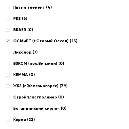
Пятый элемент (
4
)
РКЗ (
6
)
BRAER (
0
)
ОСМиБТ (г.Старый Оскол) (
23
)
Ликолор (
7
)
ВЗКСМ (пос.Винзили) (
0
)
КЕММА (
0
)
ЖКЗ (г.Железногорск) (
39
)
Стройпластполимер (
0
)
Богандинский кирпич (
0
)
Керма (
23
)