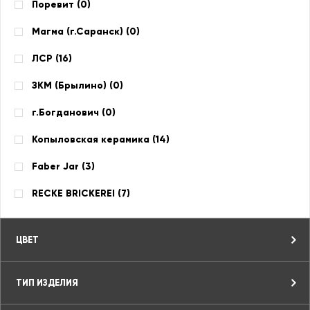
Поревит (
0
)
Магма (г.Саранск) (
0
)
ЛСР (
16
)
ЗКМ (Брылино) (
0
)
г.Богданович (
0
)
Копыловская керамика (
14
)
Faber Jar (
3
)
RECKE BRICKEREI (
7
)
ЦВЕТ
ТИП ИЗДЕЛИЯ