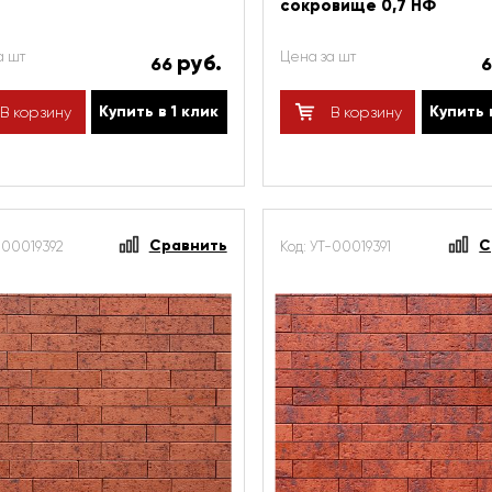
сокровище 0,7 НФ
а шт
Цена за шт
руб.
66
Купить в 1 клик
Купить 
В корзину
В корзину
Сравнить
С
-00019392
Код: УТ-00019391