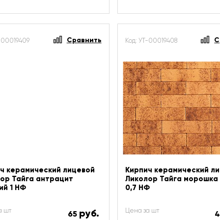
Сравнить
С
Т-00019409
Код: УТ-00019408
ч керамический лицевой
Кирпич керамический л
ор Тайга антрацит
Ликолор Тайга морошка
ий 1 НФ
0,7 НФ
а шт
Цена за шт
руб.
65