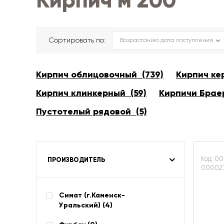
Кирпич м 200
Сортировать по:
Кирпич облицовочный (739)
Кирпич ке
Кирпич клинкерный (59)
Кирпичи Браер
Пустотелый рядовой (5)
Код: 00
ПРОИЗВОДИТЕЛЬ
000027
Симат (г.Каменск-
Уральский) (
4
)