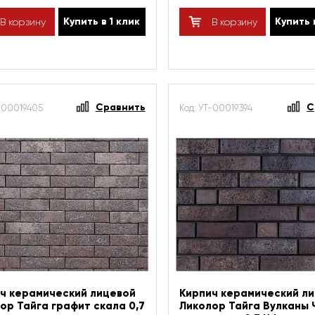
Купить в 1 клик
Купить 
В корзину
В корзину
Сравнить
С
Т-00019405
Код: УТ-00019394
ч керамический лицевой
Кирпич керамический л
ор Тайга графит скала 0,7
Ликолор Тайга Вулканы