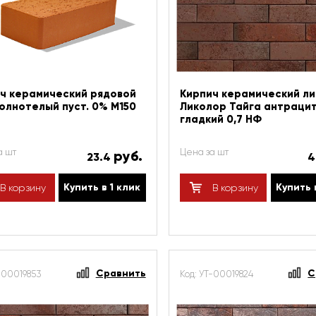
ч керамический рядовой
Кирпич керамический л
олнотелый пуст. 0% М150
Ликолор Тайга антраци
гладкий 0,7 НФ
а шт
Цена за шт
руб.
23.4
Купить в 1 клик
Купить 
В корзину
В корзину
Сравнить
С
-00019853
Код: УТ-00019824