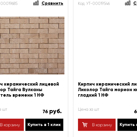
Сравнить
С
-00019685
Код: УТ-00019546
ч керамический лицевой
Кирпич керамический л
ор Тайга Вулканы
Ликолор Тайга морион ю
тель времени 1 НФ
гладкий 1 НФ
а шт
Цена за шт
руб.
76
Купить в 1 клик
Купить 
В корзину
В корзину