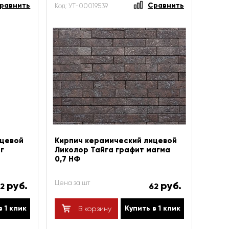
равнить
Сравнить
Код: УТ-00019539
ицевой
Кирпич керамический лицевой
г
Ликолор Тайга графит магма
0,7 НФ
Цена за шт
руб.
руб.
62
62
в 1 клик
Купить в 1 клик
В корзину