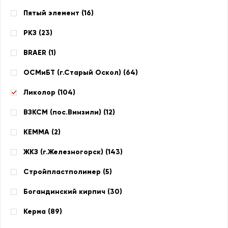
Пятый элемент (
16
)
РКЗ (
23
)
BRAER (
1
)
ОСМиБТ (г.Старый Оскол) (
64
)
Ликолор (
104
)
ВЗКСМ (пос.Винзили) (
12
)
КЕММА (
2
)
ЖКЗ (г.Железногорск) (
143
)
Стройпластполимер (
5
)
Богандинский кирпич (
30
)
Керма (
89
)