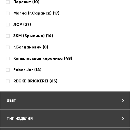
Поревит (
10
)
Магма (г.Саранск) (
17
)
ЛСР (
37
)
ЗКМ (Брылино) (
14
)
г.Богданович (
8
)
Копыловская керамика (
48
)
Faber Jar (
14
)
RECKE BRICKEREI (
63
)
ЦВЕТ
ТИП ИЗДЕЛИЯ