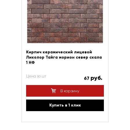
Кирпич керамический лицевой
Ликолор Тайга морион север скала
1 НФ
Цена за шт
руб.
67
В корзину
Купить в 1 клик