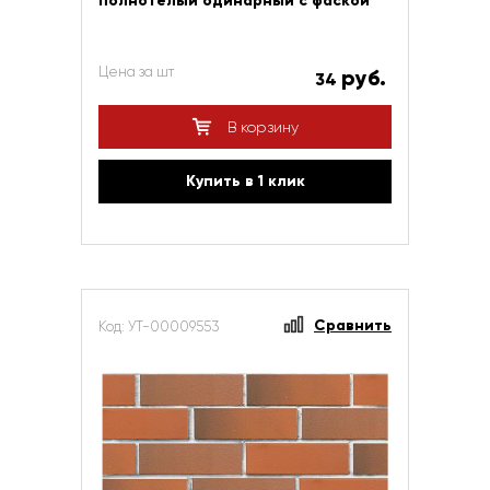
полнотелый одинарный с фаской
Цена за шт
руб.
34
В корзину
Купить в 1 клик
Сравнить
Код: УТ-00009553