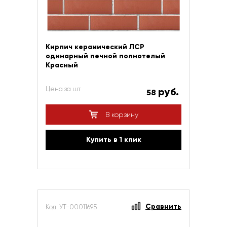
Кирпич керамический ЛСР
одинарный печной полнотелый
Красный
Цена за шт
руб.
58
В корзину
Купить в 1 клик
Сравнить
Код: УТ-00011695