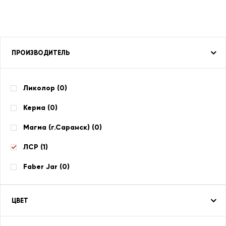
ПРОИЗВОДИТЕЛЬ
Ликолор (
0
)
Керма (
0
)
Магма (г.Саранск) (
0
)
ЛСР (
1
)
Faber Jar (
0
)
ЦВЕТ