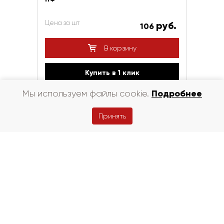
Цена за шт
руб.
106
В корзину
Купить в 1 клик
Подробнее
Мы используем файлы cookie.
Принять
1
Faber jar
Керма премиум
Магма
Лср
Лср красный