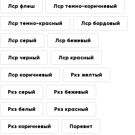
Лср флеш
Лср темно-коричневый
Лср темно-красный
Лср бордовый
Лср серый
Лср бежевый
Лср черный
Лср красный
Лср коричневый
Ркз желтый
Ркз серый
Ркз бежевый
Ркз белый
Ркз красный
Ркз коричневый
Поревит