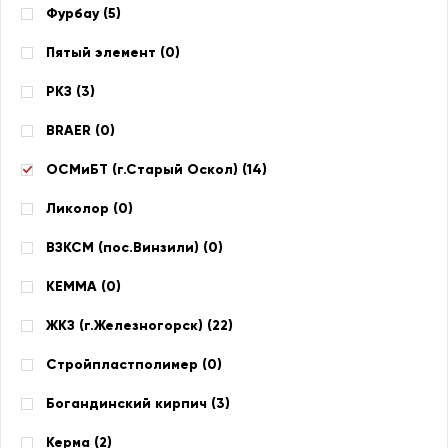
Фурбау (
5
)
Пятый элемент (
0
)
РКЗ (
3
)
BRAER (
0
)
ОСМиБТ (г.Старый Оскол) (
14
)
Ликолор (
0
)
ВЗКСМ (пос.Винзили) (
0
)
КЕММА (
0
)
ЖКЗ (г.Железногорск) (
22
)
Стройпластполимер (
0
)
Богандинский кирпич (
3
)
Керма (
2
)