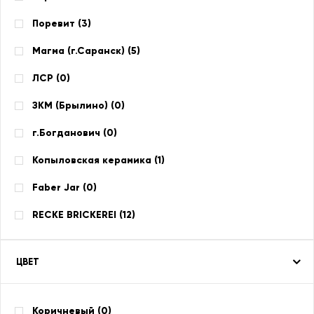
Поревит (
3
)
Магма (г.Саранск) (
5
)
ЛСР (
0
)
ЗКМ (Брылино) (
0
)
г.Богданович (
0
)
Копыловская керамика (
1
)
Faber Jar (
0
)
RECKE BRICKEREI (
12
)
ЦВЕТ
Коричневый (
0
)