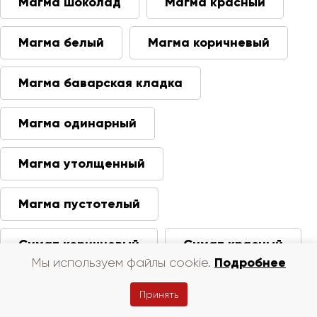
Магма шоколад
Магма красный
Магма белый
Магма коричневый
Магма баварская кладка
Магма одинарный
Магма утолщенный
Магма пустотелый
Симат коричневый
Симат красный
Подробнее
Мы используем файлы cookie.
Симат белый
Симат бежевый
Принять