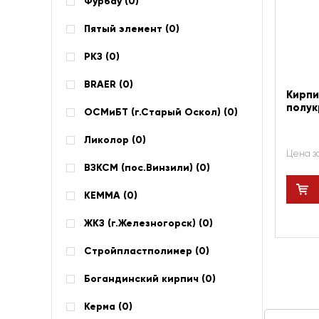
Фурбау (
0
)
Пятый элемент (
0
)
РКЗ (
0
)
BRAER (
0
)
Кирпи
полук
ОСМиБТ (г.Старый Оскол) (
0
)
Ликолор (
0
)
Цена з
ВЗКСМ (пос.Винзили) (
0
)
КЕММА (
0
)
ЖКЗ (г.Железногорск) (
0
)
Стройпластполимер (
0
)
Богандинский кирпич (
0
)
Керма (
0
)