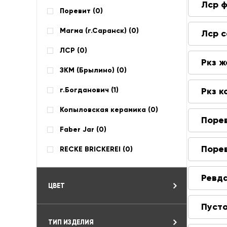
Лср 
Поревит (
0
)
Магма (г.Саранск) (
0
)
Лср 
ЛСР (
0
)
Ркз 
ЗКМ (Брылино) (
0
)
г.Богданович (
1
)
Ркз 
Копыловская керамика (
0
)
Поре
Faber Jar (
0
)
Поре
RECKE BRICKEREI (
0
)
Ревд
ЦВЕТ
Пуст
ТИП ИЗДЕЛИЯ