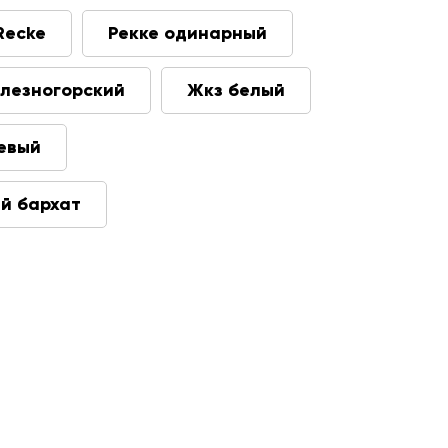
Recke
Рекке одинарный
лезногорский
Жкз белый
евый
й бархат