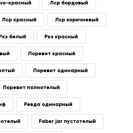
но-красный
Лср бордовый
Лср красный
Лср коричневый
Ркз белый
Ркз красный
евый
Поревит красный
елтый
Поревит одинарный
Поревит полнотелый
нф
Ревда одинарный
лнотелый
Faber jar пустотелый