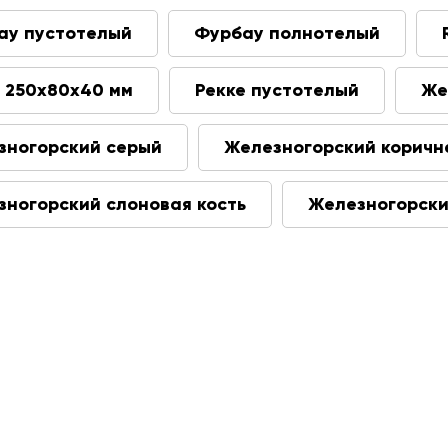
ау пустотелый
Фурбау полнотелый
е 250х80х40 мм
Рекке пустотелый
Же
зногорский серый
Железногорский коричн
зногорский слоновая кость
Железногорски