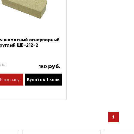
ч шамотный огнеупорный
руглый ШБ-212-2
а шт
руб.
150
Купить в 1 клик
В корзину
1