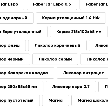
 jar Евро
Faber jar Евро 0.5
Faber jar 
а одинарный
Керма утолщенный 1.4 НФ
а Евро утолщенный
Керма 215х102х65 мм
лор флэш
Ликолор коричневый
Лико
лор черный
Ликолор серый
Ликолор 
лор баварская кладка
Ликолор антрацит
лор 250х85х65 мм
Ликолор евро 0.7
Л
лор пустотелый
Магма
Магма шокол