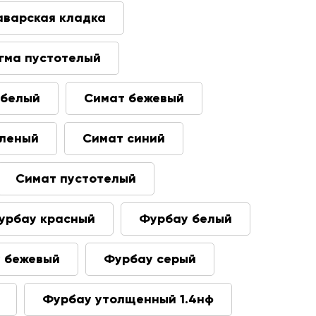
аварская кладка
гма пустотелый
 белый
Симат бежевый
еленый
Симат синий
Симат пустотелый
урбау красный
Фурбау белый
 бежевый
Фурбау серый
Фурбау утолщенный 1.4нф