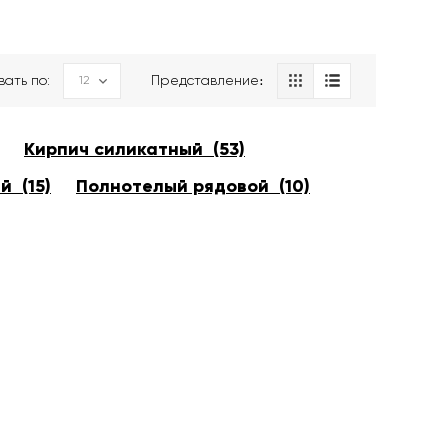
вать по:
Представление։
Кирпич силикатный (53)
й (15)
Полнотелый рядовой (10)