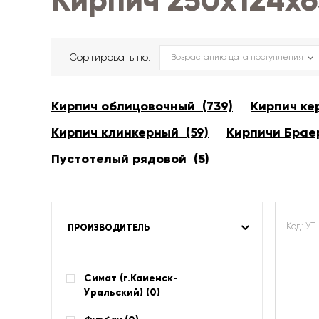
Кирпич 250х124х
Сортировать по:
Кирпич облицовочный (739)
Кирпич ке
Кирпич клинкерный (59)
Кирпичи Браер
Пустотелый рядовой (5)
Код: УТ
ПРОИЗВОДИТЕЛЬ
Симат (г.Каменск-
Уральский) (
0
)