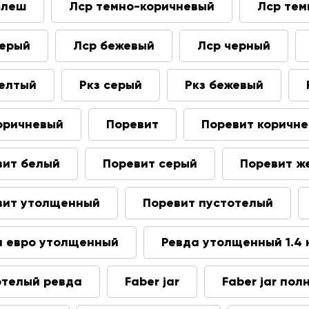
флеш
Лср темно-коричневый
Лср тем
серый
Лср бежевый
Лср черный
желтый
Ркз серый
Ркз бежевый
коричневый
Поревит
Поревит коричн
вит белый
Поревит серый
Поревит ж
вит утолщенный
Поревит пустотелый
а евро утолщенный
Ревда утолщенный 1.4 
отелый ревда
Faber jar
Faber jar по