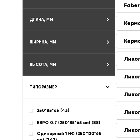
Faber
ДЛИНА, ММ
Керм
Керм
ШИРИНА, ММ
Лико
ВЫСОТА, ММ
Лико
ТИПОРАЗМЕР
Лико
250*85*65 (
43
)
Лико
ЕВРО 0.7 (250*85*65 мм) (
88
)
Лико
Одинарный 1 НФ (250*120*65
мм) (
347
)