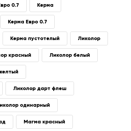
Евро 0.7
Керма
Керма Евро 0.7
Керма пустотелый
Ликолор
лор красный
Ликолор белый
желтый
Ликолор дарт флеш
иколор одинарный
ад
Магма красный