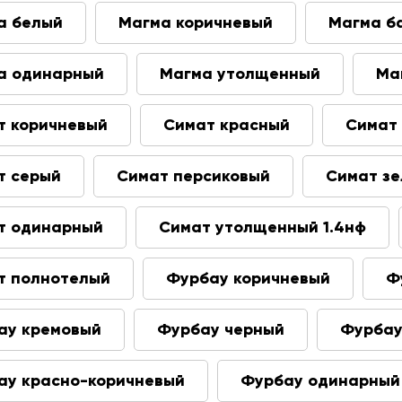
а белый
Магма коричневый
Магма б
а одинарный
Магма утолщенный
Ма
т коричневый
Симат красный
Симат
т серый
Симат персиковый
Симат з
т одинарный
Симат утолщенный 1.4нф
т полнотелый
Фурбау коричневый
Ф
ау кремовый
Фурбау черный
Фурбау
ау красно-коричневый
Фурбау одинарный