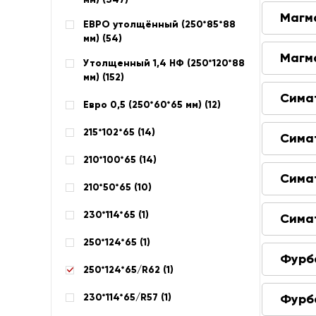
Магм
ЕВРО утолщённый (250*85*88
мм) (
54
)
Магм
Утолщенный 1,4 НФ (250*120*88
мм) (
152
)
Сима
Евро 0,5 (250*60*65 мм) (
12
)
215*102*65 (
14
)
Сима
210*100*65 (
14
)
Сима
210*50*65 (
10
)
230*114*65 (
1
)
Сима
250*124*65 (
1
)
Фурб
250*124*65/R62 (
1
)
230*114*65/R57 (
1
)
Фурб