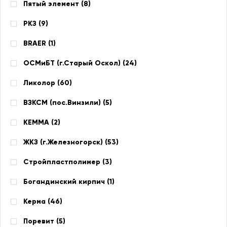
Пятый элемент (
8
)
РКЗ (
9
)
BRAER (
1
)
ОСМиБТ (г.Старый Оскол) (
24
)
Ликолор (
60
)
ВЗКСМ (пос.Винзили) (
5
)
КЕММА (
2
)
ЖКЗ (г.Железногорск) (
53
)
Стройпластполимер (
3
)
Богандинский кирпич (
1
)
Керма (
46
)
Поревит (
5
)