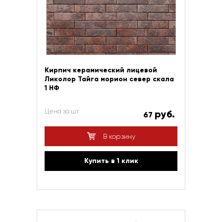
Кирпич керамический лицевой
Ликолор Тайга морион север скала
1 НФ
Цена за шт
руб.
67
В корзину
Купить в 1 клик