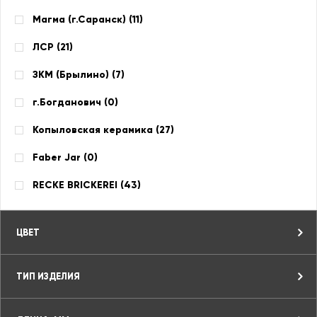
Магма (г.Саранск) (
11
)
ЛСР (
21
)
ЗКМ (Брылино) (
7
)
г.Богданович (
0
)
Копыловская керамика (
27
)
Faber Jar (
0
)
RECKE BRICKEREI (
43
)
ЦВЕТ
ТИП ИЗДЕЛИЯ