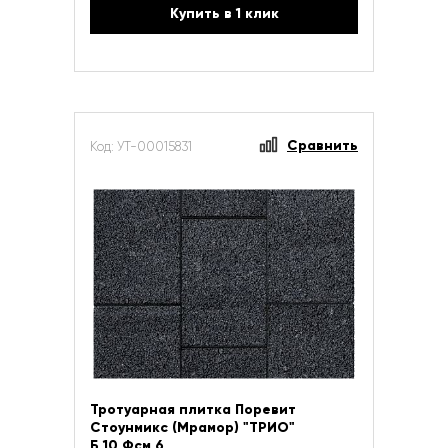
Купить в 1 клик
Сравнить
Код: УТ-00015831
Тротуарная плитка Поревит
Стоунмикс (Мрамор) "ТРИО"
Б.10.Фсм.6