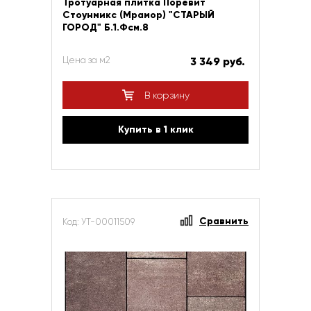
Тротуарная плитка Поревит
Стоунмикс (Мрамор) "СТАРЫЙ
ГОРОД" Б.1.Фсм.8
Цена за м2
3 349 руб.
В корзину
Купить в 1 клик
Сравнить
Код: УТ-00011509