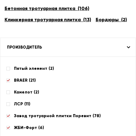
Бетонная тротуарная плитка (106)
Клинкерная тротуарная плитка (13)
Бордюры (2)
ПРОИЗВОДИТЕЛЬ
Пятый элемент (
2
)
BRAER (
21
)
Камелот (
2
)
ЛСР (
11
)
Завод тротуарной плитки Поревит (
78
)
ЖБИ-Форт (
6
)