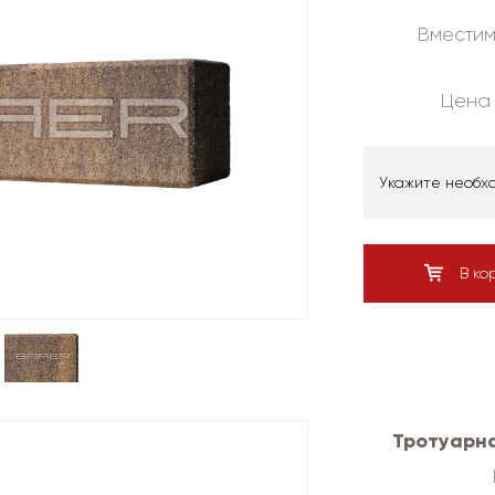
Вместим
Цена 
Укажите необх
В ко
Тротуарна