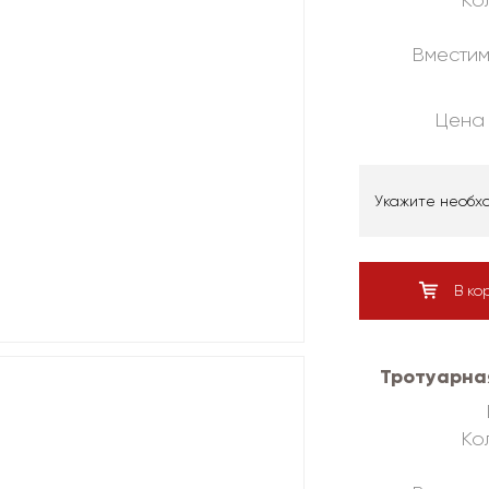
Кол
Вместим
Цена 
Укажите необх
В ко
Тротуарна
Кол