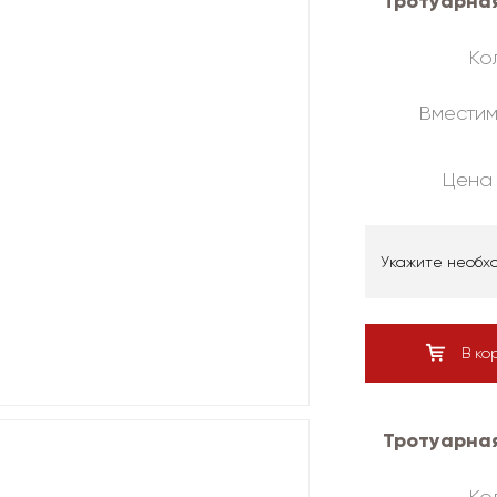
Тротуарная
Кол
Вместим
Цена 
Укажите необх
В ко
Тротуарная