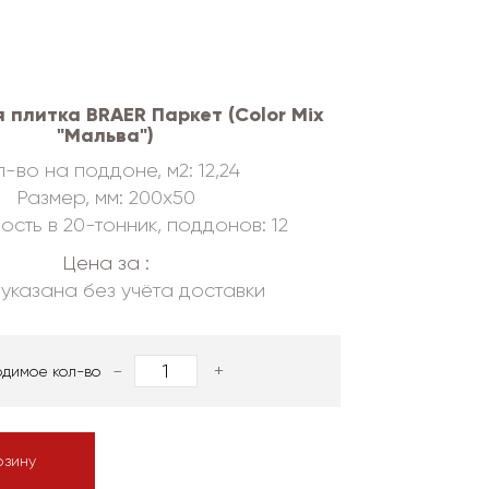
 плитка BRAER Паркет (Color Mix
"Мальва")
-во на поддоне, м2: 12,24
Размер, мм: 200х50
ость в 20-тонник, поддонов: 12
Цена за :
указана без учёта доставки
-
+
одимое кол-во
рзину