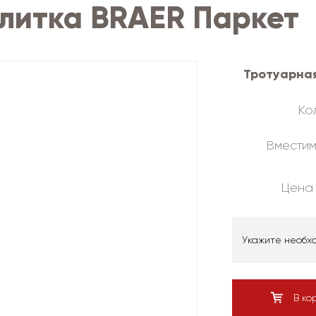
литка BRAER Паркет
Тротуарная
Кол
Вместим
Цена 
Укажите необх
В ко