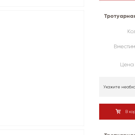
Тротуарная
Кол
Вместим
Цена 
Укажите необх
В ко