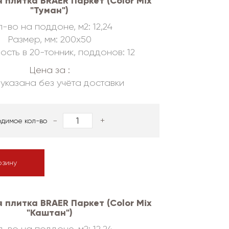
 плитка BRAER Паркет (Color Mix
"Туман")
-во на поддоне, м2: 12,24
Размер, мм: 200х50
ость в 20-тонник, поддонов: 12
Цена за :
указана без учёта доставки
-
+
одимое кол-во
рзину
 плитка BRAER Паркет (Color Mix
"Каштан")