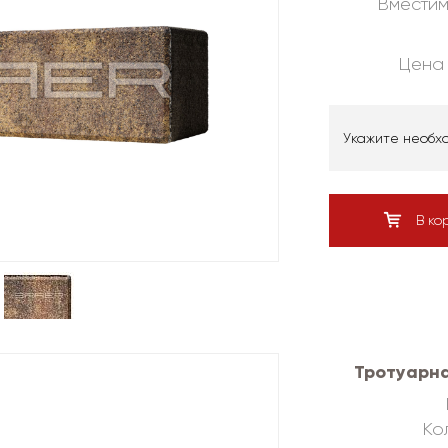
Вместим
Цена 
Укажите необх
В ко
Тротуарна
Кол