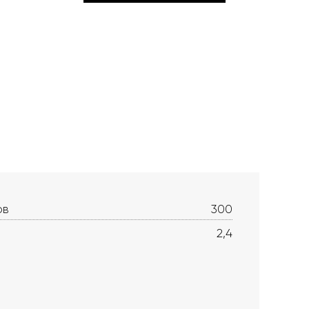
ов
300
2,4