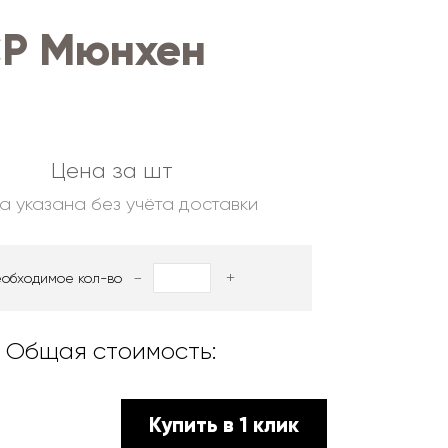
СР Мюнхен
Цена за шт
а указана без учёта доставки
-
+
еобходимое кол-во
Общая стоимость:
Купить в 1 клик