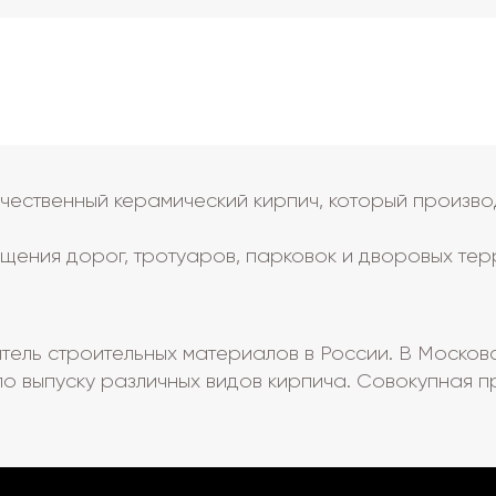
чественный керамический кирпич, который производ
щения дорог, тротуаров, парковок и дворовых тер
тель строительных материалов в России. В Москов
о выпуску различных видов кирпича. Совокупная п