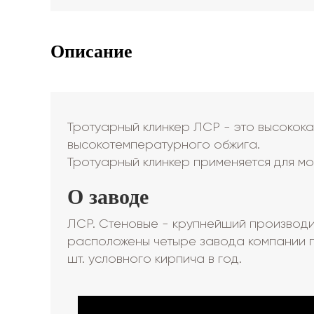
Описание
Тротуарный клинкер ЛСР - это высокока
высокотемпературного обжига.
Тротуарный клинкер применяется для мо
О заводе
ЛСР. Стеновые - крупнейший производи
расположены четыре завода компании п
шт. условного кирпича в год.