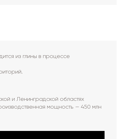
ится из глины в процессе
риторий.
ской и Ленинградской областях
роизводственная мощность — 450 млн