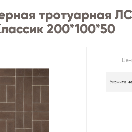
керная тротуарная Л
лассик 200*100*50
Цен
Укажите н