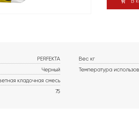
В к
PERFEKTA
Вес кг
Черный
Температура использо
ветная кладочная смесь
75