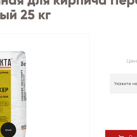
ная для кирпича Пер
ый 25 кг
Цен
Укажите н