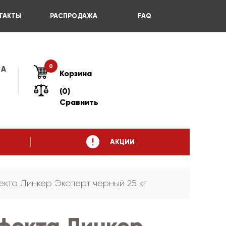
ТАКТЫ
РАСПРОДАЖА
FAQ
0
 А
Корзина
(0)
Сравнить
АКЦИИ
кта Линкер Эксперт черный 25 кг