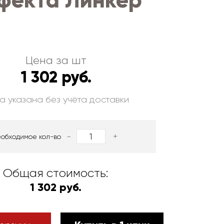
фекта Линкер
Цена за шт
1 302 руб.
а указана без учёта доставки
-
+
еобходимое кол-во
Общая стоимость:
1 302 руб.