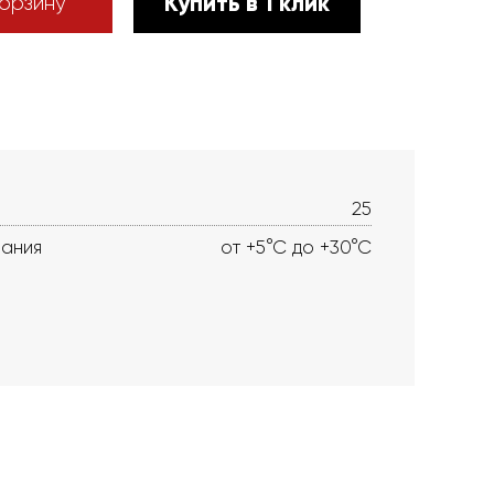
Купить в 1 клик
орзину
25
вания
от +5°С до +30°С