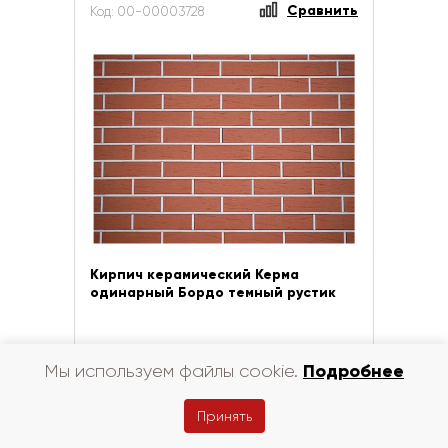
Сравнить
Код: 00-00003728
Кирпич керамический Керма
одинарный Бордо темный рустик
Цена за шт
руб.
82
Подробнее
Мы используем файлы cookie.
В корзину
Принять