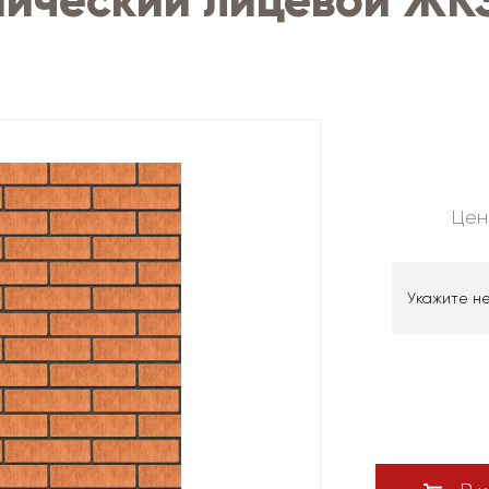
ический лицевой ЖК
Цен
Укажите н