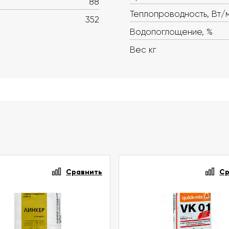
88
Теплопроводность, Вт/
352
Водопоглощение, %
Вес кг
Сравнить
Ср