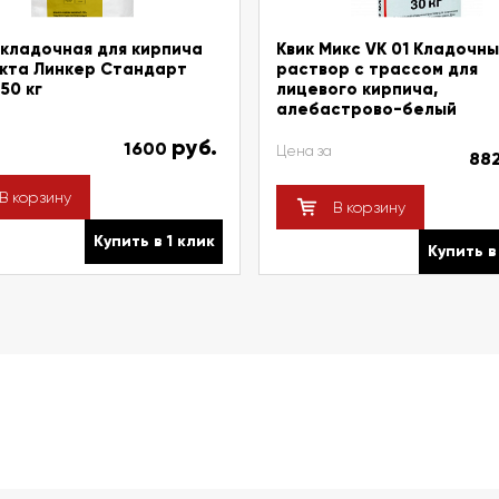
кладочная для кирпича
Квик Микс VK 01 Кладочн
кта Линкер Стандарт
раствор с трассом для
50 кг
лицевого кирпича,
алебастрово-белый
руб.
1600
Цена за
88
В корзину
В корзину
Купить в 1 клик
Купить в