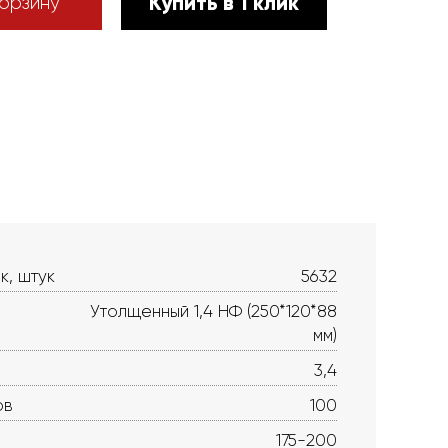
Купить в 1 клик
орзину
к, штук
5632
Утолщенный 1,4 НФ (250*120*88
мм)
3,4
ов
100
175-200