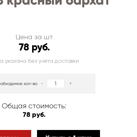
З красный бархат
Цена за шт
78 руб.
а указана без учёта доставки
-
+
еобходимое кол-во
Общая стоимость:
78 руб.