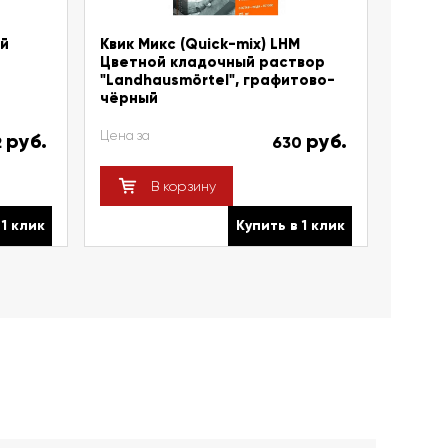
ый
Квик Микс (Quick-mix) LHM
Цветной кладочный раствор
"Landhausmörtel", графитово-
чёрный
Цена за
руб.
руб.
2
630
В корзину
 1 клик
Купить в 1 клик