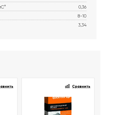
мС°
0,36
8-10
3,34
авнить
Сравнить