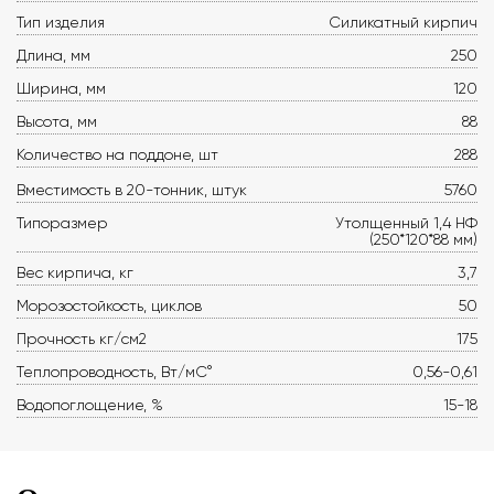
Тип изделия
Силикатный кирпич
Длина, мм
250
Ширина, мм
120
Высота, мм
88
Количество на поддоне, шт
288
Вместимость в 20-тонник, штук
5760
Типоразмер
Утолщенный 1,4 НФ
(250*120*88 мм)
Вес кирпича, кг
3,7
Морозостойкость, циклов
50
Прочность кг/см2
175
Теплопроводность, Вт/мС°
0,56-0,61
Водопоглощение, %
15-18