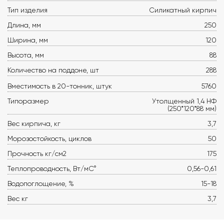
Тип изделия
Силикатный кирпич
Длина, мм
250
Ширина, мм
120
Высота, мм
88
Количество на поддоне, шт
288
Вместимость в 20-тонник, штук
5760
Типоразмер
Утолщенный 1,4 НФ
(250*120*88 мм)
Вес кирпича, кг
3,7
Морозостойкость, циклов
50
Прочность кг/см2
175
Теплопроводность, Вт/мС°
0,56-0,61
Водопоглощение, %
15-18
Вес кг
3,7