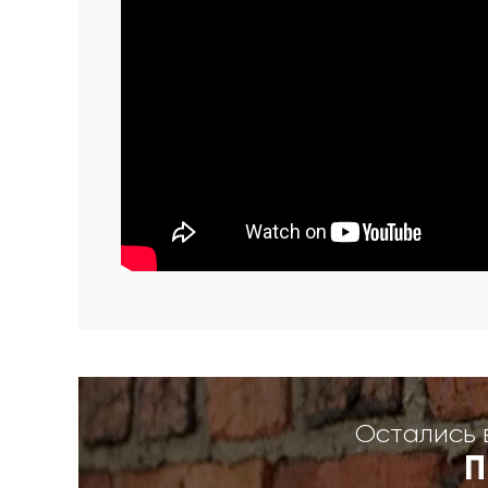
Остались 
П