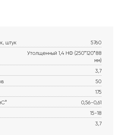
к, штук
5760
Утолщенный 1,4 НФ (250*120*88
мм)
3,7
ов
50
175
мС°
0,56-0,61
15-18
3,7