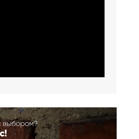
с выбором?
с!