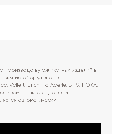
 производству силикатных изделий в
едприятие оборудовано
llert, Eirich, Fa Aberle, ВHS, HOKA,
м современным стандартам
вляется автоматически