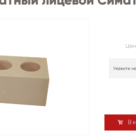
атный лицевой Симат
Цен
Укажите н
В к