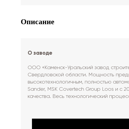
Описание
О заводе
ООО «Каменск-Уральский завод строите
Свердловской области. Мощность предпр
высокотехнологичным, полностью автомат
Sander, MSK Covertech Group Loos и с
качества. Весь технологический процес