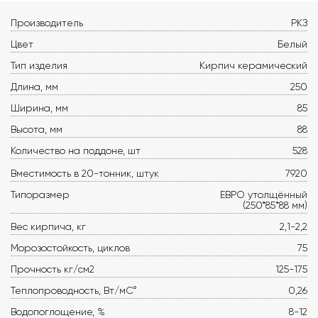
Производитель
РКЗ
Цвет
Белый
Тип изделия
Кирпич керамический
Длина, мм
250
Ширина, мм
85
Высота, мм
88
Количество на поддоне, шт
528
Вместимость в 20-тонник, штук
7920
Типоразмер
ЕВРО утолщённый
(250*85*88 мм)
Вес кирпича, кг
2,1-2,2
Морозостойкость, циклов
75
Прочность кг/см2
125-175
Теплопроводность, Вт/мС°
0,26
Водопоглощение, %
8-12