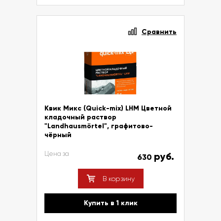
Сравнить
Квик Микс (Quick-mix) LHM Цветной
кладочный раствор
"Landhausmörtel", графитово-
чёрный
Цена за
руб.
630
В корзину
Купить в 1 клик