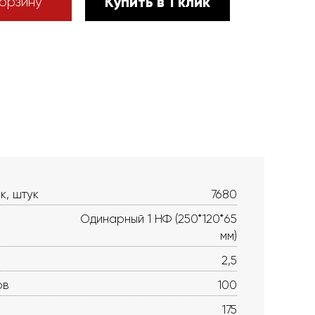
Купить в 1 клик
орзину
к, штук
7680
Одинарный 1 НФ (250*120*65
мм)
2,5
ов
100
175