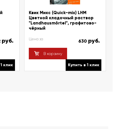
ый
Квик Микс (Quick-mix) LHM
Цветной кладочный раствор
"Landhausmörtel", графитово-
чёрный
Цена за
руб.
руб.
2
630
В корзину
 1 клик
Купить в 1 клик