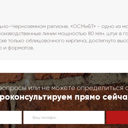
ьно-Черноземном регионе. «ОСМиБТ» - одно из м
роизводственные линии мощностью 80 млн. штук в год
уске только облицовочного кирпича, достигнуто вы
р и форматов.
вопросы или не можете определиться 
роконсультируем прямо сейча