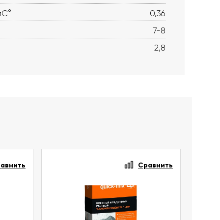
мС°
0,36
7-8
2,8
авнить
Сравнить