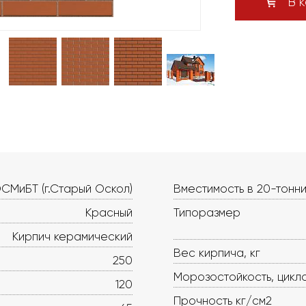
В к
СМиБТ (г.Старый Оскол)
Вместимость в 20-тонни
Красный
Типоразмер
Кирпич керамический
Вес кирпича, кг
250
Морозостойкость, цикл
120
Прочность кг/см2