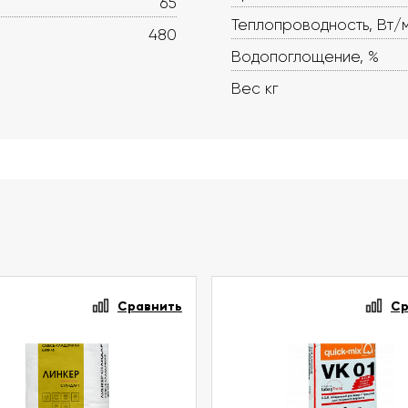
65
Теплопроводность, Вт/
480
Водопоглощение, %
Вес кг
Сравнить
Ср