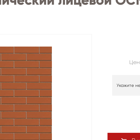
мический лицевой ОС
Цен
Укажите н