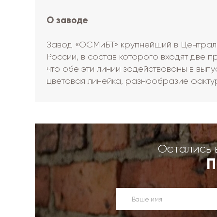
О заводе
Завод «ОСМиБТ» крупнейший в Централ
России, в состав которого входят две п
что обе эти линии задействованы в вып
цветовая линейка, разнообразие факту
Остались 
П