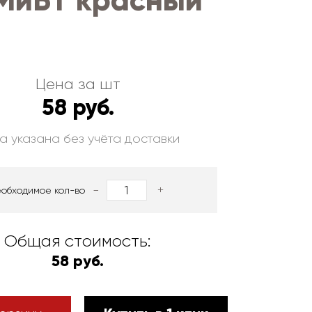
МиБТ красный
Цена за шт
58 руб.
а указана без учёта доставки
-
+
еобходимое кол-во
Общая стоимость:
58 руб.