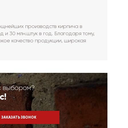
ощнейших производств кирпича в
 и 30 млн.штук в год. Благодаря тому,
сокое качество продукции, широкая
с выбором?
с!