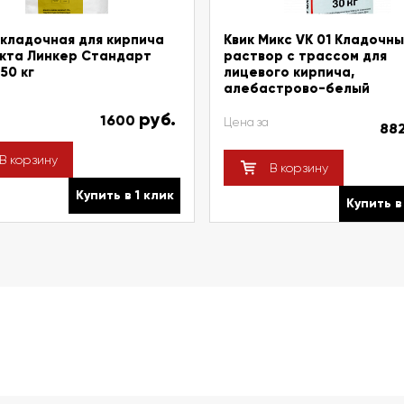
кладочная для кирпича
Квик Микс VK 01 Кладочн
кта Линкер Стандарт
раствор с трассом для
50 кг
лицевого кирпича,
алебастрово-белый
руб.
1600
Цена за
88
В корзину
В корзину
Купить в 1 клик
Купить в