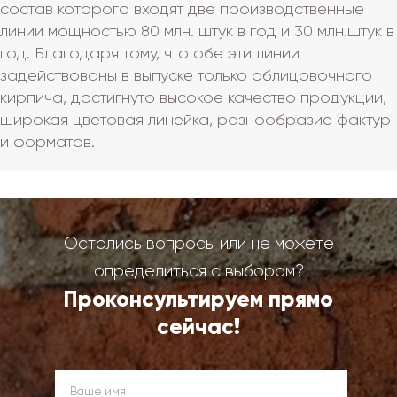
состав которого входят две производственные
линии мощностью 80 млн. штук в год и 30 млн.штук в
год. Благодаря тому, что обе эти линии
задействованы в выпуске только облицовочного
кирпича, достигнуто высокое качество продукции,
широкая цветовая линейка, разнообразие фактур
и форматов.
Остались вопросы или не можете
определиться с выбором?
Проконсультируем прямо
сейчас!