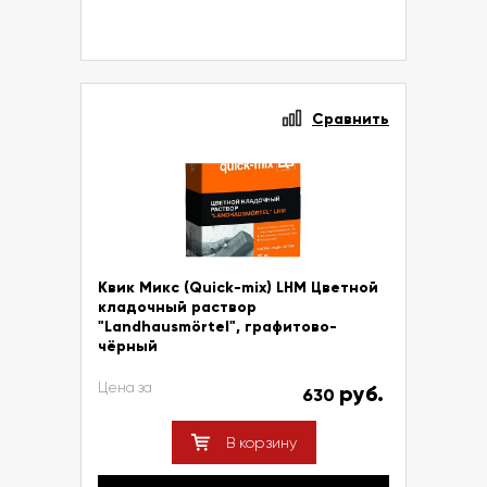
Сравнить
Квик Микс (Quick-mix) LHM Цветной
кладочный раствор
"Landhausmörtel", графитово-
чёрный
Цена за
руб.
630
В корзину