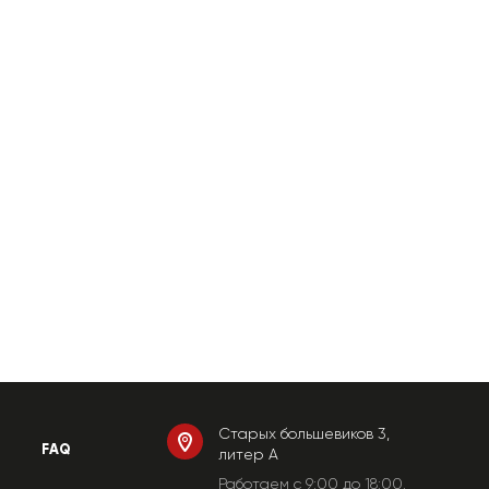
Старых большевиков 3,
FAQ
литер А
Работаем c 9:00 до 18:00.