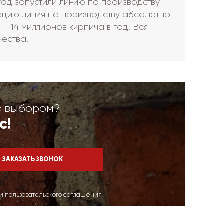
год запустили линию по производству
тацию линия по производству абсолютно
- 14 миллионов кирпича в год. Вся
чества.
с выбором?
с!
ми пользовательского соглашения