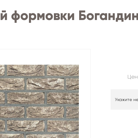
ой формовки Боганди
Цен
Укажите н