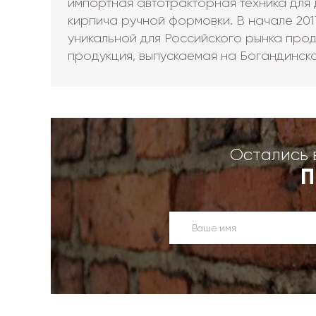
импортная автотракторная техника для 
кирпича ручной формовки. В начале 20
уникальной для Российского рынка прод
продукция, выпускаемая на Богандинско
Остались 
П