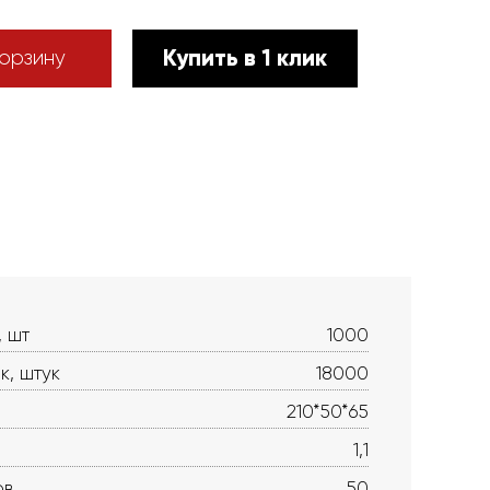
Купить в 1 клик
орзину
, шт
1000
к, штук
18000
210*50*65
1,1
ов
50