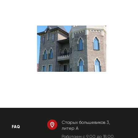
Старых большевиков 3,
FAQ
литер А
Работаем c 9:00 до 18:00.