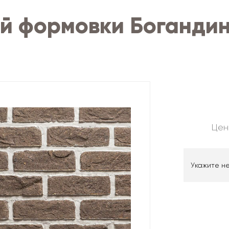
ой формовки Боганди
Цен
Укажите н