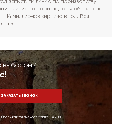
год запустили линию по производству
тацию линия по производству абсолютно
- 14 миллионов кирпича в год. Вся
чества.
с выбором?
с!
ми пользовательского соглашения