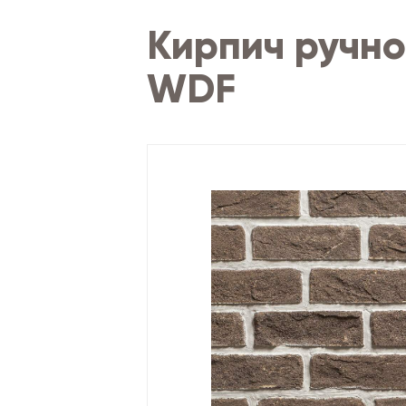
Кирпич ручн
WDF