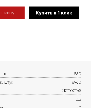
Купить в 1 клик
орзину
, шт
560
к, штук
8960
210*100*65
2,2
ов
50