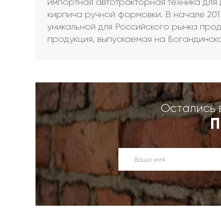
импортная автотракторная техника для 
кирпича ручной формовки. В начале 20
уникальной для Российского рынка прод
продукция, выпускаемая на Богандинско
Остались 
П