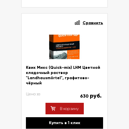
Сравнить
Квик Микс (Quick-mix) LHM Цветной
кладочный раствор
"Landhausmörtel", графитово-
чёрный
Цена за
руб.
630
В корзину
Купить в 1 клик