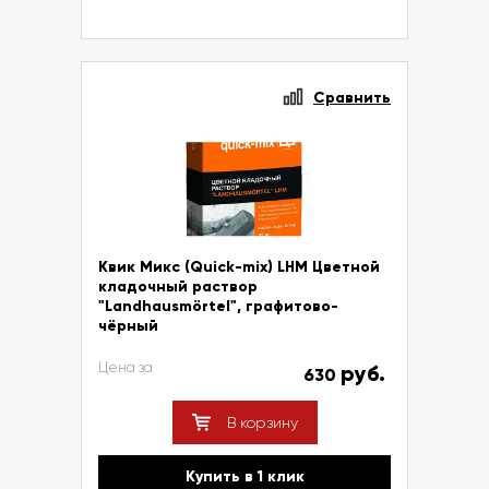
Сравнить
Квик Микс (Quick-mix) LHM Цветной
кладочный раствор
"Landhausmörtel", графитово-
чёрный
Цена за
руб.
630
В корзину
Купить в 1 клик