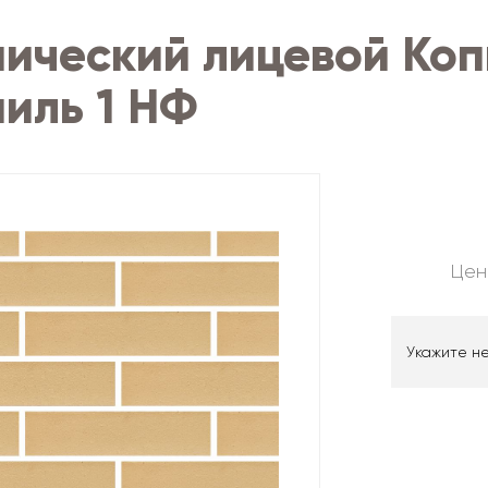
мический лицевой Ко
иль 1 НФ
Цен
Укажите н