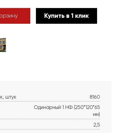
Купить в 1 клик
орзину
к, штук
8160
Одинарный 1 НФ (250*120*65
мм)
2,5