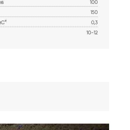
ов
100
150
мС°
0,3
10-12