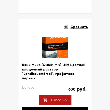
Сравнить
Квик Микс (Quick-mix) LHM Цветной
кладочный раствор
"Landhausmörtel", графитово-
чёрный
Цена за
руб.
630
В корзину