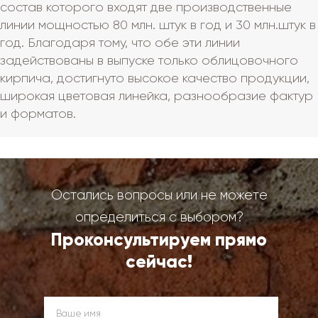
состав которого входят две производственные
линии мощностью 80 млн. штук в год и 30 млн.штук в
год. Благодаря тому, что обе эти линии
задействованы в выпуске только облицовочного
кирпича, достигнуто высокое качество продукции,
широкая цветовая линейка, разнообразие фактур
и форматов.
Остались вопросы или не можете
определиться с выбором?
Проконсультируем прямо
сейчас!