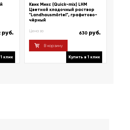
ый
Квик Микс (Quick-mix) LHM
Цветной кладочный раствор
"Landhausmörtel", графитово-
чёрный
Цена за
руб.
руб.
2
630
В корзину
 1 клик
Купить в 1 клик