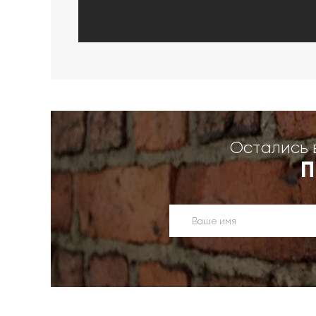
Остались 
П