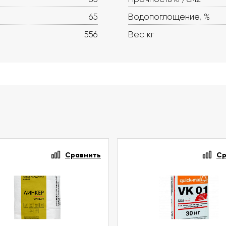
65
Водопоглощение, %
556
Вес кг
Сравнить
Ср