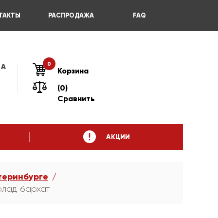
ТАКТЫ
РАСПРОДАЖА
FAQ
0
 А
Корзина
(0)
Сравнить
АКЦИИ
теринбурге
олад бархат