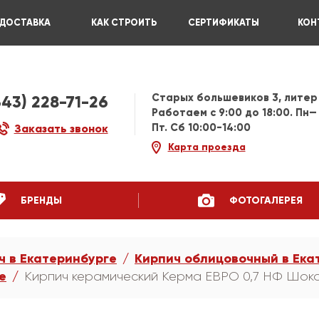
ДОСТАВКА
КАК СТРОИТЬ
СЕРТИФИКАТЫ
КОН
Старых большевиков 3, литер
343) 228-71-26
Работаем c 9:00 до 18:00. Пн—
Пт. Сб 10:00-14:00
Заказать звонок
Карта проезда
БРЕНДЫ
ФОТОГАЛЕРЕЯ
ч в Екатеринбурге
Кирпич облицовочный в Ека
е
Кирпич керамический Керма ЕВРО 0,7 НФ Шок