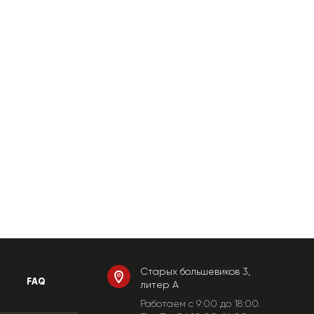
Старых большевиков 3,
FAQ
литер А
Работаем c 9:00 до 18:00.