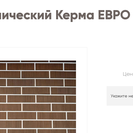
мический Керма ЕВРО
Цен
Укажите н