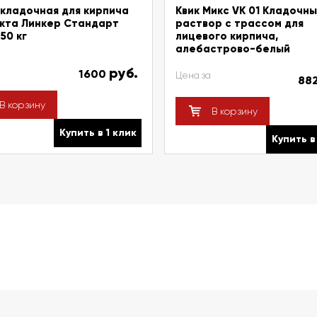
кладочная для кирпича
Квик Микс VK 01 Кладочн
кта Линкер Стандарт
раствор с трассом для
50 кг
лицевого кирпича,
алебастрово-белый
руб.
1600
Цена за
88
В корзину
В корзину
Купить в 1 клик
Купить в