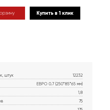
Купить в 1 клик
орзину
к, штук
12232
ЕВРО 0.7 (250*85*65 мм)
1,8
ов
75
175