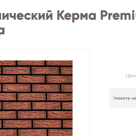
ический Керма Premi
а
Цен
Укажите н