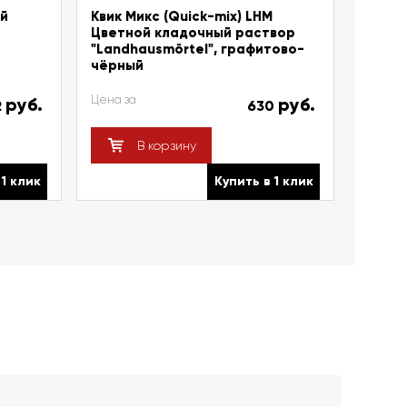
ый
Квик Микс (Quick-mix) LHM
Цветной кладочный раствор
"Landhausmörtel", графитово-
чёрный
Цена за
руб.
руб.
2
630
В корзину
 1 клик
Купить в 1 клик