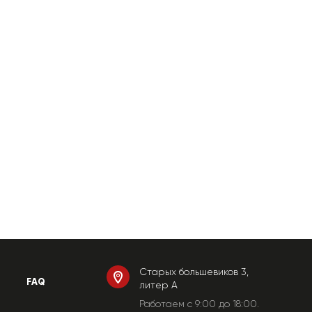
Старых большевиков 3,
FAQ
литер А
Работаем c 9:00 до 18:00.