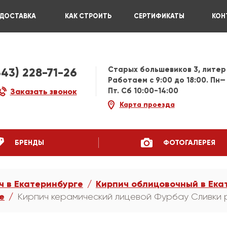
ДОСТАВКА
КАК СТРОИТЬ
СЕРТИФИКАТЫ
КОН
Старых большевиков 3, литер
343) 228-71-26
Работаем c 9:00 до 18:00. Пн—
Пт. Сб 10:00-14:00
Заказать звонок
Карта проезда
БРЕНДЫ
ФОТОГАЛЕРЕЯ
ч в Екатеринбурге
Кирпич облицовочный в Ека
е
Кирпич керамический лицевой Фурбау Сливки р