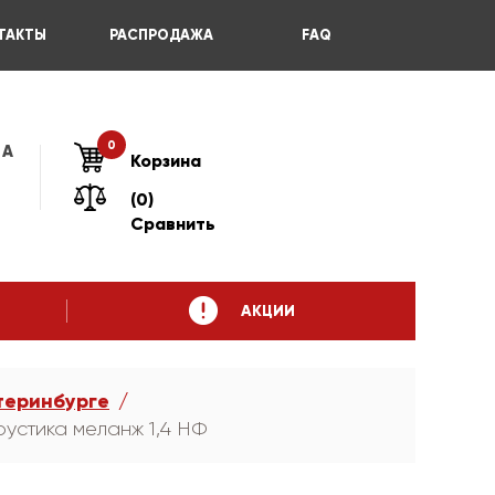
ТАКТЫ
РАСПРОДАЖА
FAQ
0
 А
Корзина
(0)
Сравнить
АКЦИИ
теринбурге
устика меланж 1,4 НФ