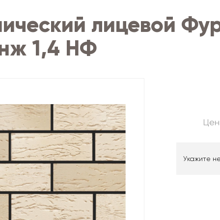
ический лицевой Фу
нж 1,4 НФ
Цен
Укажите н