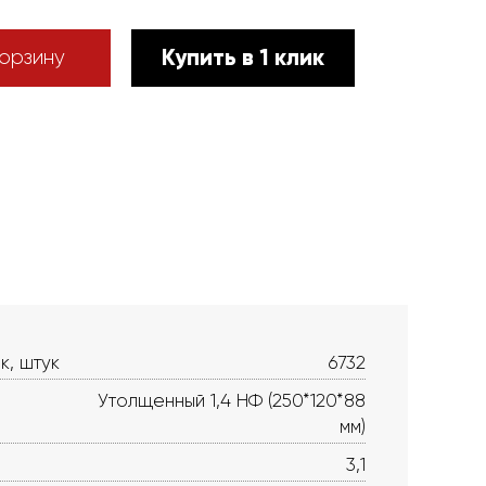
Купить в 1 клик
орзину
к, штук
6732
Утолщенный 1,4 НФ (250*120*88
мм)
3,1