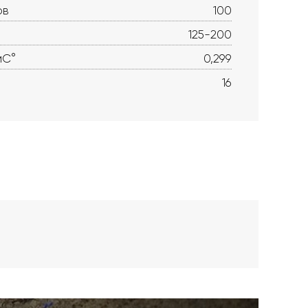
ов
100
125-200
мС°
0,299
16