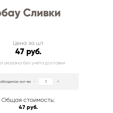
рбау Сливки
Цена за шт
47 руб.
а указана без учёта доставки
-
+
еобходимое кол-во
Общая стоимость:
47 руб.