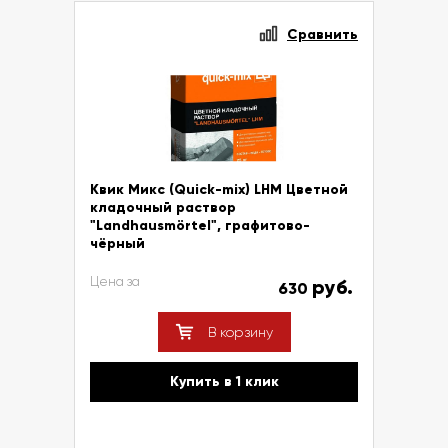
Сравнить
Квик Микс (Quick-mix) LHM Цветной
кладочный раствор
"Landhausmörtel", графитово-
чёрный
Цена за
руб.
630
В корзину
Купить в 1 клик