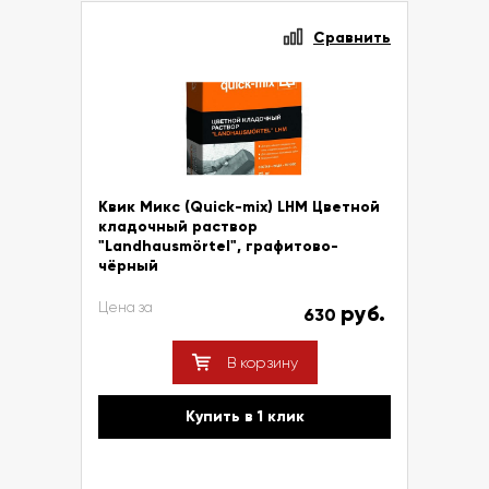
Сравнить
Квик Микс (Quick-mix) LHM Цветной
кладочный раствор
"Landhausmörtel", графитово-
чёрный
Цена за
руб.
630
В корзину
Купить в 1 клик