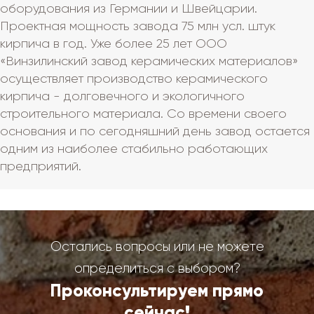
оборудования из Германии и Швейцарии.
Проектная мощность завода 75 млн усл. штук
кирпича в год. Уже более 25 лет ООО
«Винзилинский завод керамических материалов»
осуществляет производство керамического
кирпича - долговечного и экологичного
строительного материала. Со времени своего
основания и по сегодняшний день завод остается
одним из наиболее стабильно работающих
предприятий.
Остались вопросы или не можете
определиться с выбором?
Проконсультируем прямо
сейчас!